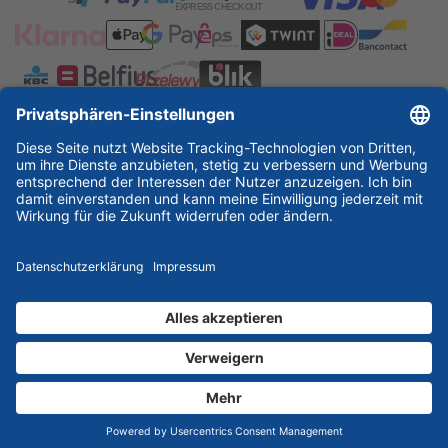
ESSKA International
new
new
new
Partner & Zertifikate
© 2026 ESSKA.de GmbH. Alle Rechte vorbehalten.