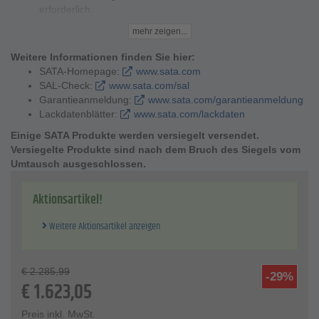
erforderlich.
Die Filter besitzen einen wartungfreien Bajonettverschluss
mehr zeigen...
mit haptischem und akustischem Feedback.
Ein perfekter Sitz der Feinfilter- und Aktivkohlefilterpatronen
Weitere Informationen finden Sie hier:
durch Einlegen- es ist keine Verschraubung oder
SATA-Homepage:
www.sata.com
zusätzliche Dichtung erforderlich.
SAL-Check:
www.sata.com/sal
Garantieanmeldung:
www.sata.com/garantieanmeldung
Technische Daten
Lackdatenblätter:
www.sata.com/lackdaten
Maße - L 499 mm x B 346 mm x H 135 mm
Max. Luftdurchsatz - 3800 NI/min
Einige SATA Produkte werden versiegelt versendet.
Max. zulässige Umgebungstemperatur (AktivKohle/ ohne) -
Versiegelte Produkte sind nach dem Bruch des Siegels vom
+60 °C bis 120 °C
Umtausch ausgeschlossen.
Max. Luft- Eingangsdruck - 15 bar
Anschluss Gewinde Eingangsseite - G 1/2" (Innengewinde)
Aktionsartikel!
Weitere Aktionsartikel anzeigen
€
2.285,99
-29%
€
1.623,05
Preis inkl. MwSt.