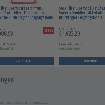
Filter 584 mit Tragerahmen 3-
SATA-Filter 584 mobil 3-stufig
er Sinterfilter - Feinfilter - mit
Sinter-/Feinfilter - Aktivkohle
kohle - Druckregler - Abgangsmodul
Druckregler - Abgangsmodul
47,79
€
2.568,02
-29%
808,93
€
1.823,29
 inkl. MwSt.
Preis inkl. MwSt.
dkostenfrei
versandkostenfrei
zum Artikel
zum Artikel
ungen
noch keine Bewertung abgegeben