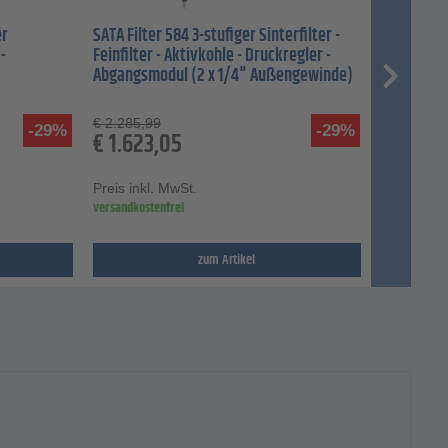
er
SATA Filter 584 3-stufiger Sinterfilter -
 -
Feinfilter - Aktivkohle - Druckregler -
Abgangsmodul (2 x 1/4" Außengewinde)
€
2.285,99
-29%
-29%
€
1.623,05
Preis inkl. MwSt.
versandkostenfrei
zum Artikel