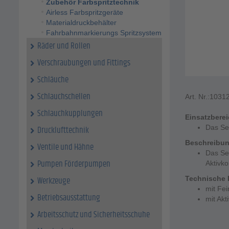
Zubehör Farbspritztechnik
Airless Farbspritzgeräte
Materialdruckbehälter
Fahrbahnmarkierungs Spritzsystem
Räder und Rollen
Verschraubungen und Fittings
Schläuche
Schlauchschellen
Art. Nr.:
1031
Schlauchkupplungen
Einsatzbere
Das Ser
Drucklufttechnik
Beschreibu
Ventile und Hähne
Das Ser
Pumpen Förderpumpen
Aktivko
Werkzeuge
Technische 
mit Fei
Betriebsausstattung
mit Akt
Arbeitsschutz und Sicherheitsschuhe