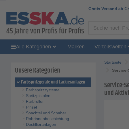
Gratis Versand ab
€
Alle Kategorien
Marken
Vorteilswelten
Startseite
Unsere Kategorien
Service-
Farbspritzgeräte und Lackieranlagen
Service-Se
Farbspritzsysteme
und Aktiv
Spritzpistolen
Farbroller
Pinsel
Spachtel und Schaber
Rohrinnenbeschichtung
Destillieranlagen