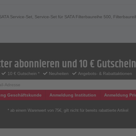
SATA Service-Set
,
Service-Set für SATA Filterbaureihe 500
,
Filterbaure
ter abonnieren und 10 € Gutschein
10 € Gutschein *
Neuheiten
Angebots- & Rabattaktionen
ng Geschäftskunde
Anmeldung Institution
Anmeldung Pri
* ab einem Warenwert von 75€, gilt nicht für bereits rabattierte Artikel