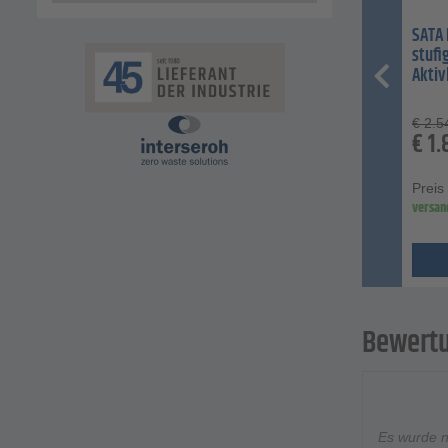
SATA 
stufig
Aktiv
€
2.5
€
1.
Preis
versan
Bewert
Es wurde 