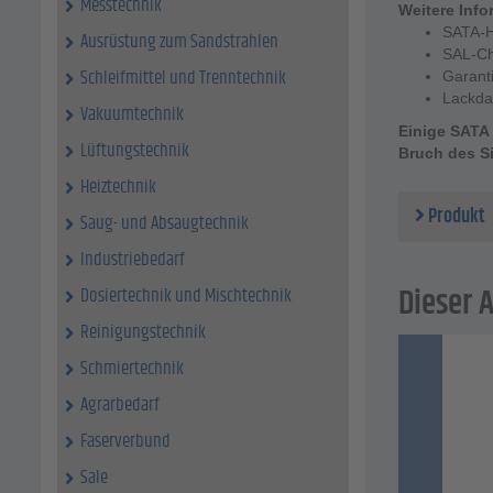
Messtechnik
Weitere Info
SATA-
Ausrüstung zum Sandstrahlen
SAL-C
Schleifmittel und Trenntechnik
Garant
Lackda
Vakuumtechnik
Einige SATA 
Lüftungstechnik
Bruch des S
Heiztechnik
Produkt
Saug- und Absaugtechnik
Industriebedarf
Dieser A
Dosiertechnik und Mischtechnik
Reinigungstechnik
Schmiertechnik
Agrarbedarf
Faserverbund
Sale