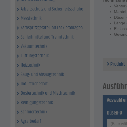
Technische 
Ventur
Arbeitsschutz und Sicherheitsschuhe
Mantel
Messtechnik
Düsen-
Länge 
Farbspritzgeräte und Lackieranlagen
Einlas
Gewind
Schleifmittel und Trenntechnik
Vakuumtechnik
Lüftungstechnik
Produkt
Heiztechnik
Saug- und Absaugtechnik
Industriebedarf
Ausführ
Dosiertechnik und Mischtechnik
Auswahl e
Reinigungstechnik
Schmiertechnik
Düsen-Ø
Agrarbedarf
(Bitte wä