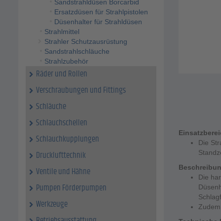
Sandstrahldüsen Borcarbid
Ersatzdüsen für Strahlpistolen
Düsenhalter für Strahldüsen
Strahlmittel
Strahler Schutzausrüstung
Sandstrahlschläuche
Strahlzubehör
Räder und Rollen
Verschraubungen und Fittings
Schläuche
Schlauchschellen
Einsatzbere
Schlauchkupplungen
Die Str
Standz
Drucklufttechnik
Beschreibu
Ventile und Hähne
Die ha
Pumpen Förderpumpen
Düsenh
Schlagf
Werkzeuge
Zudem 
Betriebsausstattung