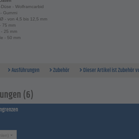
Daten
i-Düse - Wolframcarbid
 - Gummi
Ø - von 4,5 bis 12,5 mm
- 75 mm
s - 25 mm
e - 50 mm
Ausführungen
Zubehör
Dieser Artikel ist Zubehör vo
ungen (6)
ingrenzen
hlen)