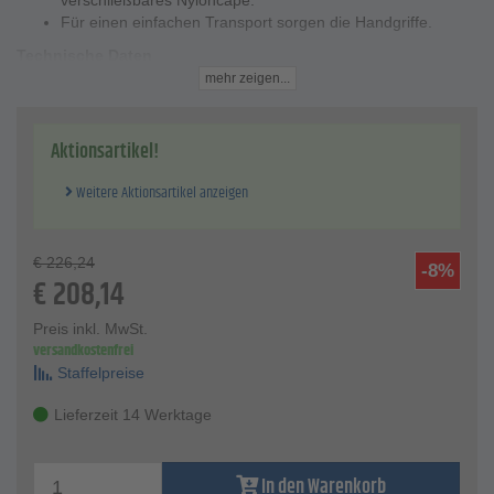
verschließbares Nyloncape.
Für einen einfachen Transport sorgen die Handgriffe.
Technische Daten
Material Innen - 6-Punkt Nylon
mehr zeigen...
Griffe für den Transport
Druckregler, Luftstromanzeigen und verschließbares
Nyloncape
Aktionsartikel!
Weitere Aktionsartikel anzeigen
€
226,24
-8%
€
208,14
Preis inkl. MwSt.
versandkostenfrei
Staffelpreise
Lieferzeit 14 Werktage
In den Warenkorb