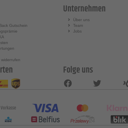
Unternehmen
Über uns
Back Gutschein
Team
ngsprämie
Jobs
KA
sten
rtungen
 widerrufen
rten
Folge uns
Vorkasse