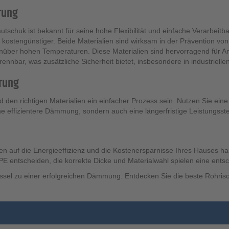
erung
schuk ist bekannt für seine hohe Flexibilität und einfache Verarbeitba
egel kostengünstiger. Beide Materialien sind wirksam in der Prävention 
nüber hohen Temperaturen. Diese Materialien sind hervorragend für 
ennbar, was zusätzliche Sicherheit bietet, insbesondere in industriel
erung
 den richtigen Materialien ein einfacher Prozess sein. Nutzen Sie eine S
eine effizientere Dämmung, sondern auch eine längerfristige Leistungs
 auf die Energieeffizienz und die Kostenersparnisse Ihres Hauses haben.
 PE entscheiden, die korrekte Dicke und Materialwahl spielen eine ents
üssel zu einer erfolgreichen Dämmung. Entdecken Sie die beste Rohris