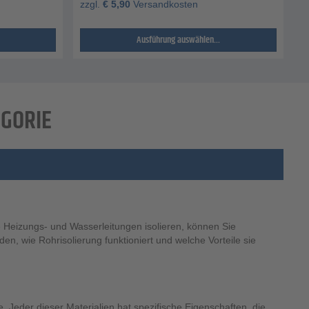
zzgl.
€
5,90
Versandkosten
Ausführung auswählen...
EGORIE
e Heizungs- und Wasserleitungen isolieren, können Sie
n, wie Rohrisolierung funktioniert und welche Vorteile sie
e. Jeder dieser Materialien hat spezifische Eigenschaften, die