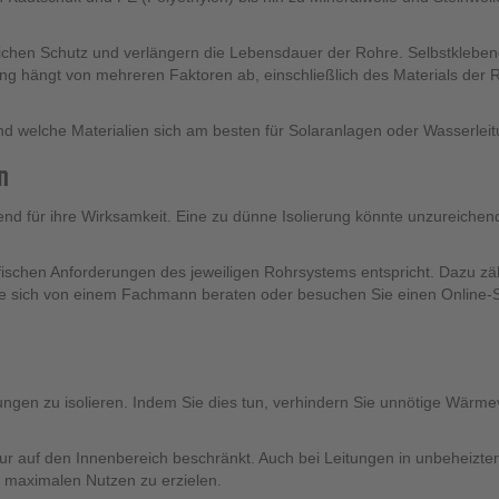
lichen Schutz und verlängern die Lebensdauer der Rohre. Selbstklebend
rung hängt von mehreren Faktoren ab, einschließlich des Materials de
nd welche Materialien sich am besten für Solaranlagen oder Wasserleit
n
dend für ihre Wirksamkeit. Eine zu dünne Isolierung könnte unzureiche
ezifischen Anforderungen des jeweiligen Rohrsystems entspricht. Dazu z
e sich von einem Fachmann beraten oder besuchen Sie einen Online-Shop
tungen zu isolieren. Indem Sie dies tun, verhindern Sie unnötige Wärm
nur auf den Innenbereich beschränkt. Auch bei Leitungen in unbeheizte
 maximalen Nutzen zu erzielen.