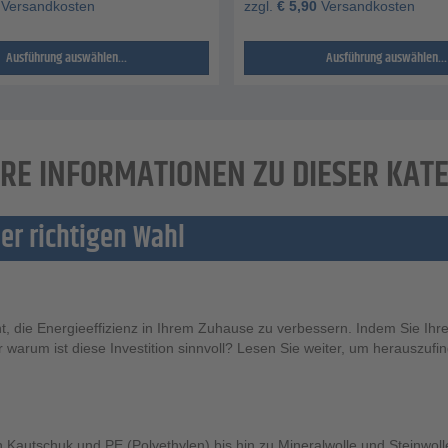
Versandkosten
zzgl.
€
5,90
Versandkosten
Ausführung auswählen...
Ausführung auswählen...
RE INFORMATIONEN ZU DIESER KAT
er richtigen Wahl
t, die Energieeffizienz in Ihrem Zuhause zu verbessern. Indem Sie Ihr
rum ist diese Investition sinnvoll? Lesen Sie weiter, um herauszufinde
on Kautschuk und PE (Polyethylen) bis hin zu Mineralwolle und Steinwoll