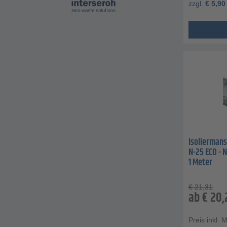
zzgl.
€
5,90
Isoliermans
N-25 ECO - 
1 Meter
€
21,31
ab
€
20,
Preis inkl. 