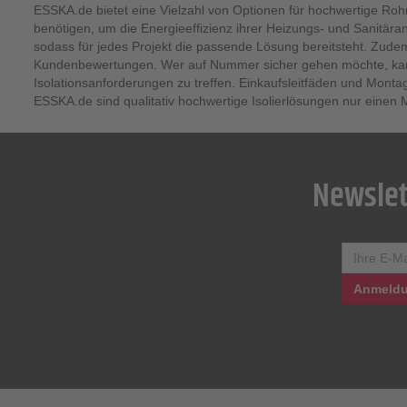
ESSKA.de bietet eine Vielzahl von Optionen für hochwertige Rohri
benötigen, um die Energieeffizienz ihrer Heizungs- und Sanitära
sodass für jedes Projekt die passende Lösung bereitsteht. Zudem
Kundenbewertungen. Wer auf Nummer sicher gehen möchte, kann 
Isolationsanforderungen zu treffen. Einkaufsleitfäden und Monta
ESSKA.de sind qualitativ hochwertige Isolierlösungen nur einen M
Newslet
Anmeldu