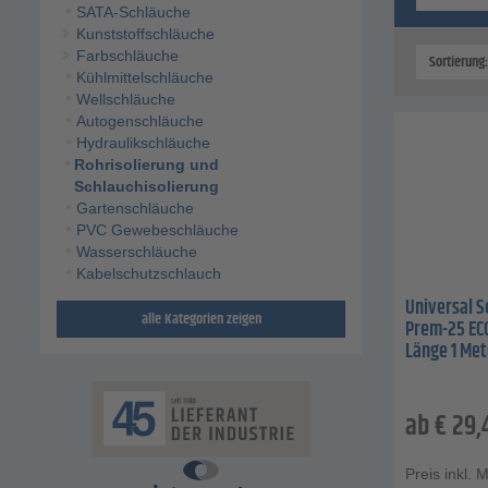
SATA-Schläuche
Kunststoffschläuche
Farbschläuche
Sortierung
Kühlmittelschläuche
Wellschläuche
Autogenschläuche
Hydraulikschläuche
Rohrisolierung und
Schlauchisolierung
Gartenschläuche
PVC Gewebeschläuche
Wasserschläuche
Kabelschutzschlauch
Universal S
alle Kategorien zeigen
Prem-25 ECO
Länge 1 Met
ab
€
29,
Preis inkl. 