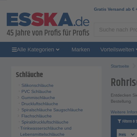
Gratis Versand ab
€
Alle Kategorien
Marken
Vorteilswelten
Startseite
Schläuche
Rohris
Silikonschläuche
PVC Schläuche
Entdecken Sie
Gummischläuche
Bestellung.
Druckluftschläuche
Spiralschläuche Saugschläuche
Weitere Info
Flachschläuche
Filtern & 
Spiraldruckluftschläuche
Trinkwasserschläuche und
Preis
Lebensmittelschläuche