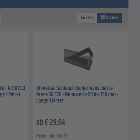
Liste
Kacheln
te - N-50 ECO
Universal Schlauch Isoliermanschette -
nge 1 Meter
Prem-50 ECO - Nennweite 20 bis 150 mm -
Länge 1 Meter
ab
€
29,64
Preis inkl. MwSt.