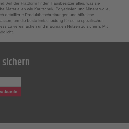
d. Auf der Plattform finden Hausbesitzer alles, was sie
he Materialien wie Kautschuk, Polyethylen und Mineralwolle,
h detaillierte Produktbeschreibungen und hilfreiche
sen, um die beste Entscheidung für seine spezifischen
ozess zu vereinfachen und maximalen Nutzen zu sichern. Mit
öglicht.
 sichern
vatkunde