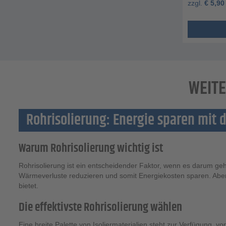
zzgl.
€
5,90
WEITE
Rohrisolierung: Energie sparen mit d
Warum Rohrisolierung wichtig ist
Rohrisolierung ist ein entscheidender Faktor, wenn es darum geh
Wärmeverluste reduzieren und somit Energiekosten sparen. Aber wa
bietet.
Die effektivste Rohrisolierung wählen
Eine breite Palette von Isoliermaterialien steht zur Verfügung, v