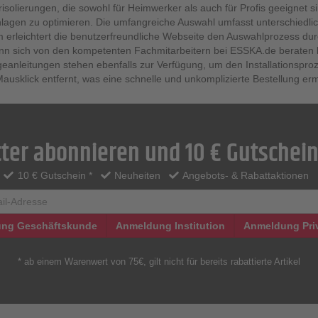
solierungen, die sowohl für Heimwerker als auch für Profis geeignet sin
nlagen zu optimieren. Die umfangreiche Auswahl umfasst unterschiedlic
 erleichtert die benutzerfreundliche Webseite den Auswahlprozess durc
sich von den kompetenten Fachmitarbeitern bei ESSKA.de beraten las
geanleitungen stehen ebenfalls zur Verfügung, um den Installationspr
ausklick entfernt, was eine schnelle und unkomplizierte Bestellung erm
ter abonnieren und 10 € Gutschein
10 € Gutschein *
Neuheiten
Angebots- & Rabattaktionen
ng Geschäftskunde
Anmeldung Institution
Anmeldung Pri
* ab einem Warenwert von 75€, gilt nicht für bereits rabattierte Artikel