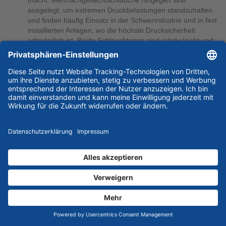
macht. Mehrfachgeflechtschläuche hingegen sind
ausgelegt, um extremen Druckbelastungen standzuhalten
und finden häufig Einsatz in der Schwerindustrie und in fest
installierten Anlagen, wo die höchste Drucksicherheit
erforderlich ist. Beide Schlauchtypen sind relativ leicht und
einfach zu handhaben, was ihre Montage erleichtert und
die Gesamtbetriebskosten reduziert. Der Einsatz solcher
Schläuche kann maßgeblich zur Erhöhung der
Betriebszuverlässigkeit und Effizienz eines
Hydrauliksystems beitragen. Sie sind daher eine
bevorzugte Wahl für Industrien, die auf stabile und sichere
Druckleitungsverbindungen angewiesen sind.
Spiralschläuche:
Spiralschläuche sind besonders für Anwendungen
geeignet, die extrem hohe Druckanforderungen stellen, wie
sie häufig im Bergbau und im Bauwesen vorkommen. Diese
Schläuche sind spiralförmig mit Drahtlagen verstärkt, was
ihnen eine außergewöhnliche Druckfestigkeit verleiht und
sie ideal für den Einsatz in Umgebungen mit sehr hohen
Belastungen macht. Ihre Konstruktion sorgt dafür, dass sie
sowohl großen Biegebeanspruchungen standhalten als
auch Abrieb und anderen mechanischen Einflüssen