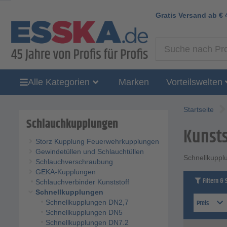
Gratis Versand ab
€
Alle Kategorien
Marken
Vorteilswelten
Startseite
Schlauchkupplungen
Kunsts
Storz Kupplung Feuerwehrkupplungen
Gewindetüllen und Schlauchtüllen
Schnellkuppl
Schlauchverschraubung
GEKA-Kupplungen
Filtern & 
Schlauchverbinder Kunststoff
Schnellkupplungen
Preis
Schnellkupplungen DN2,7
Schnellkupplungen DN5
Schnellkupplungen DN7.2