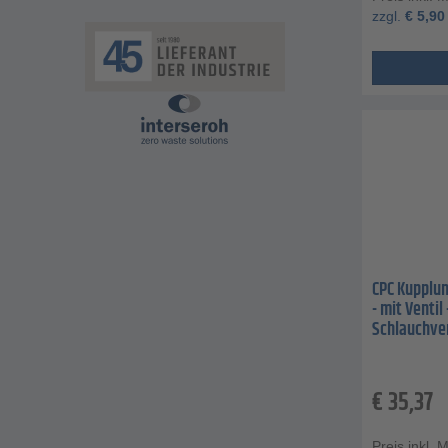
zzgl.
€
5,90
CPC Kupplun
- mit Venti
Schlauchve
€
35,37
Preis inkl. 