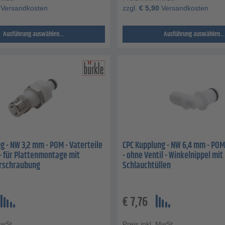
Versandkosten
zzgl.
€
5,90
Versandkosten
Ausführung auswählen...
Ausführung auswählen...
g - NW 3,2 mm - POM - Vaterteile
CPC Kupplung - NW 6,4 mm - POM 
l - für Plattenmontage mit
- ohne Ventil - Winkelnippel mit
rschraubung
Schlauchtüllen
€
7,76
MwSt.
Preis inkl. MwSt.