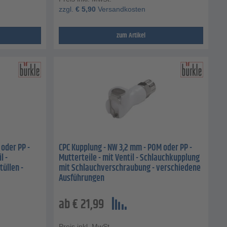
zzgl.
€
5,90
Versandkosten
zum Artikel
oder PP -
CPC Kupplung - NW 3,2 mm - POM oder PP -
l -
Mutterteile - mit Ventil - Schlauchkupplung
üllen -
mit Schlauchverschraubung - verschiedene
Ausführungen
ab
€
21,99
Preis inkl. MwSt.