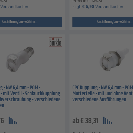
MwSt.
Preis inkl. MwSt.
Versandkosten
zzgl.
€
5,90
Versandkosten
Ausführung auswählen...
Ausführung auswählen...
g - NW 6,4 mm - POM -
CPC Kupplung - NW 6,4 mm - POM
 - mit Ventil - Schlauchkupplung
Mutterteile - mit und ohne Venti
chverschraubung - verschiedene
verschiedene Ausführungen
en
76
ab
€
38,31