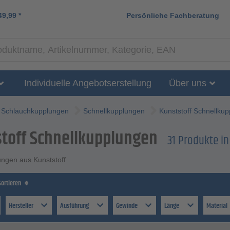
49,99
*
Persönliche Fachberatung
Individuelle Angebotserstellung
Über uns
Schlauchkupplungen
Schnellkupplungen
Kunststoff Schnellku
toff Schnellkupplungen
31 Produkte i
ungen aus Kunststoff
Sortieren
Hersteller
Ausführung
Gewinde
Länge
Material