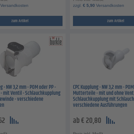
Versandkosten
zzgl.
€
5,90
Versandkosten
zum Artikel
zum Artikel
g - NW 3,2 mm - POM oder PP -
CPC Kupplung - NW 3,2 mm - POM 
 - mit Ventil - Schlauchkupplung
Mutterteile - mit und ohne Venti
ewinde - verschiedene
Schlauchkupplung mit Schlaucht
en
verschiedene Ausführungen
62
ab
€
20,80
MwSt.
Preis inkl. MwSt.