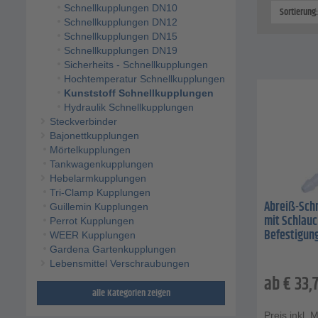
Schnellkupplungen DN10
Sortierung
Schnellkupplungen DN12
Schnellkupplungen DN15
Schnellkupplungen DN19
Sicherheits - Schnellkupplungen
Hochtemperatur Schnellkupplungen
Kunststoff Schnellkupplungen
Hydraulik Schnellkupplungen
Steckverbinder
Bajonettkupplungen
Mörtelkupplungen
Tankwagenkupplungen
Hebelarmkupplungen
Tri-Clamp Kupplungen
Abreiß-Sch
Guillemin Kupplungen
mit Schlauc
Perrot Kupplungen
Befestigung
WEER Kupplungen
Gardena Gartenkupplungen
Lebensmittel Verschraubungen
ab
€
33,
alle Kategorien zeigen
Preis inkl. 