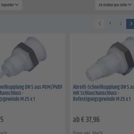
: Topseller
24 Artikel pro Seite
1
2
nellkupplung DN 5 aus POM/PVDF
Abreiß-Schnellkupplung DN 5 
hanschluss -
mit Schlauchanschluss -
sgewinde M 25 x 1
Befestigungsgewinde M 25 x 1
75
ab
€
37,96
MwSt.
Preis inkl. MwSt.