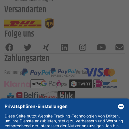
Versandarten
Folge uns
Zahlungsarten
Rechnung
Vorkasse
ESSKA International
new
new
new