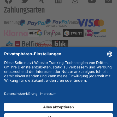
Zahlungsarten
Rechnung
Vorkasse
ESSKA International
new
new
new
Partner & Zertifikate