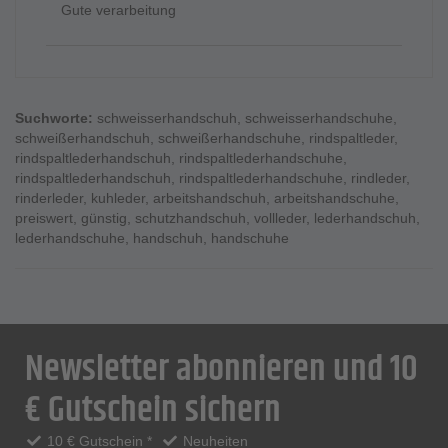
Gute verarbeitung
Suchworte:
schweisserhandschuh
,
schweisserhandschuhe
,
schweißerhandschuh
,
schweißerhandschuhe
,
rindspaltleder
,
rindspaltlederhandschuh
,
rindspaltlederhandschuhe
,
rindspaltlederhandschuh
,
rindspaltlederhandschuhe
,
rindleder
,
rinderleder
,
kuhleder
,
arbeitshandschuh
,
arbeitshandschuhe
,
preiswert
,
günstig
,
schutzhandschuh
,
vollleder
,
lederhandschuh
,
lederhandschuhe
,
handschuh
,
handschuhe
Newsletter abonnieren und 10
€ Gutschein sichern
10 € Gutschein *
Neuheiten