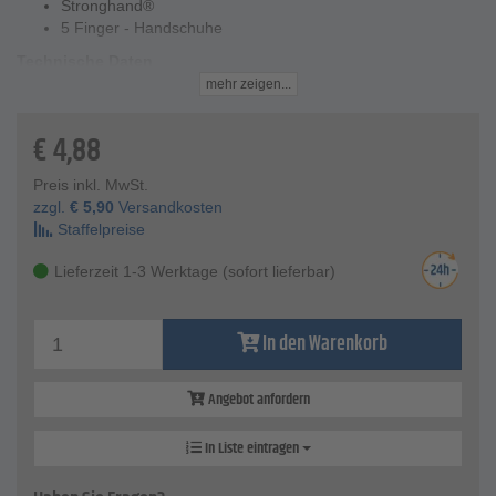
Stronghand®
5 Finger - Handschuhe
Technische Daten
Material - Innenhand,Handrücken und Stulpe aus
mehr zeigen...
Spaltleder
Mechanische Risiken - gemäß EN 388 - Klasse 2143
€
4,88
Abriebfestigkeit -2
Schnittfestigkeit -1
Preis inkl. MwSt.
Weitereißwiderstand -4
zzgl.
€
5,90
Versandkosten
Durchstichwiderstand - 3
Staffelpreise
Norm - DIN EN 12477 Ausführung A
Größe - 10
Lieferzeit 1-3 Werktage (sofort lieferbar)
Länge - ca. 35 cm
In den Warenkorb
Angebot anfordern
In Liste eintragen