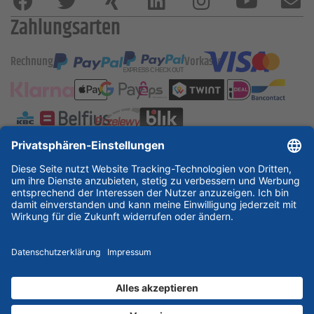
Zahlungsarten
Rechnung
Vorkasse
ESSKA International
new
new
new
Partner & Zertifikate