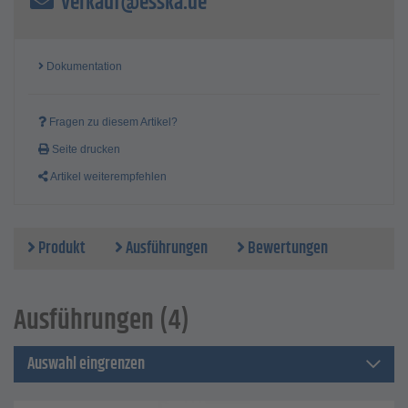
verkauf@esska.de
Größen - (S) 34-37, (M) 38-41, (L) 42-44, (XL) 45 - 47
Dokumentation
Fragen zu diesem Artikel?
Seite drucken
Artikel weiterempfehlen
Produkt
Ausführungen
Bewertungen
Ausführungen (4)
Auswahl eingrenzen