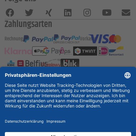
Zahlungsarten
Rechnung
Vorkasse
ESSKA International
new
new
new
Partner & Zertifikate