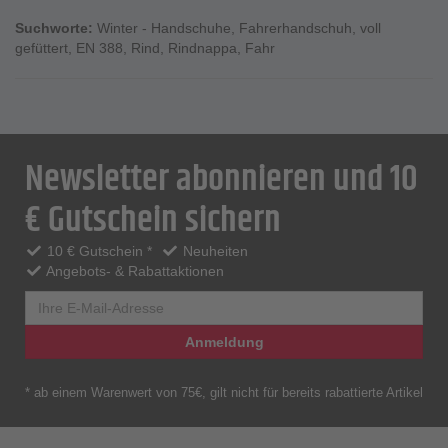
Suchworte:
Winter - Handschuhe
,
Fahrerhandschuh
,
voll
gefüttert
,
EN 388
,
Rind
,
Rindnappa
,
Fahr
Newsletter abonnieren und 10
€ Gutschein sichern
10 € Gutschein *
Neuheiten
Angebots- & Rabattaktionen
Anmeldung
* ab einem Warenwert von 75€, gilt nicht für bereits rabattierte Artikel