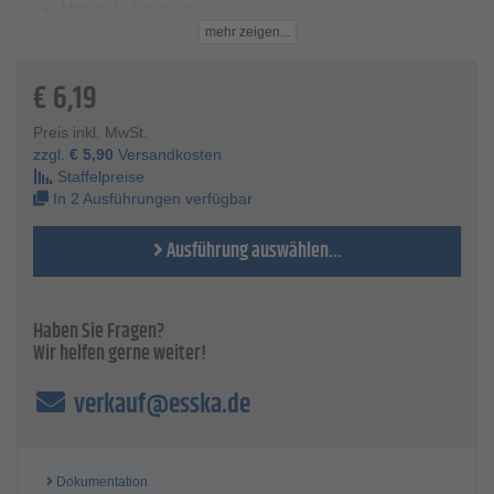
Material - Rindnappa
Farbe - beige/grün
mehr zeigen...
Mechanische Risiken - gemäß EN 388 - Klasse 3133
Abriebfestigkeit -3
€
6,19
Schnittfestigkeit -1
Weitereißwiderstand -3
Preis inkl. MwSt.
Durchstichwiderstand - 3
zzgl.
€
5,90
Versandkosten
Größen - 9, 11
Staffelpreise
In 2 Ausführungen verfügbar
Ausführung auswählen...
Haben Sie Fragen?
Wir helfen gerne weiter!
verkauf@esska.de
Dokumentation