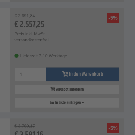
€
2.691,84
-5%
€
2.557,25
Preis inkl. MwSt.
versandkostenfrei
Lieferzeit 7-10 Werktage
In den Warenkorb
Angebot anfordern
In Liste eintragen
€
3.780,17
-5%