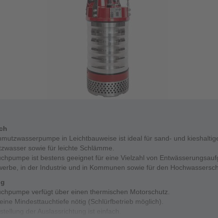
ich
mutzwasserpumpe in Leichtbauweise ist ideal für sand- und kieshaltig
zwasser sowie für leichte Schlämme.
uchpumpe ist bestens geeignet für eine Vielzahl von Entwässerungsau
erbe, in der Industrie und in Kommunen sowie für den Hochwassersch
ng
uchpumpe verfügt über einen thermischen Motorschutz.
keine Mindesttauchtiefe nötig (Schlürfbetrieb möglich).
stellung der Auslassrichtung ist einfach.