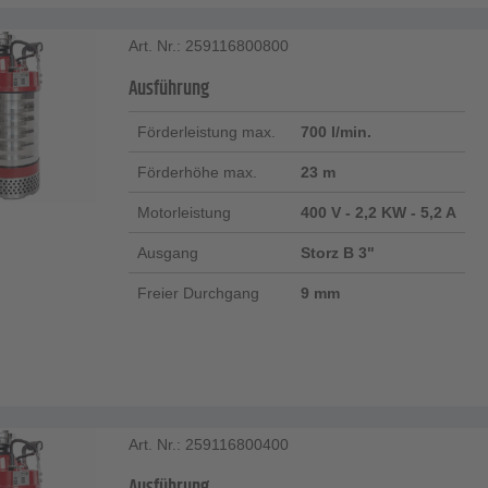
Art. Nr.: 259116800800
Ausführung
Förderleistung max.
700 l/min.
Förderhöhe max.
23 m
Motorleistung
400 V - 2,2 KW - 5,2 A
Ausgang
Storz B 3"
Freier Durchgang
9 mm
Art. Nr.: 259116800400