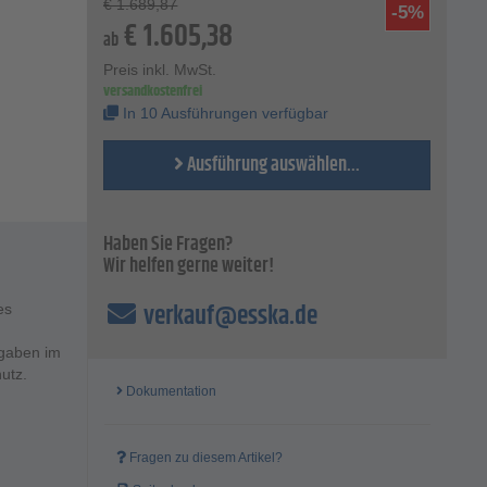
€
1.689,87
-5%
€
1.605,38
ab
Preis inkl. MwSt.
versandkostenfrei
In 10 Ausführungen verfügbar
Ausführung auswählen...
Haben Sie Fragen?
Wir helfen gerne weiter!
verkauf@esska.de
es
fgaben im
utz.
Dokumentation
Fragen zu diesem Artikel?