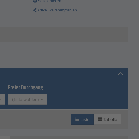
Seite drucken
sion
Artikel weiterempfehlen
rfügung
niumguss
Freier Durchgang
(Bitte wählen)
Liste
Tabelle