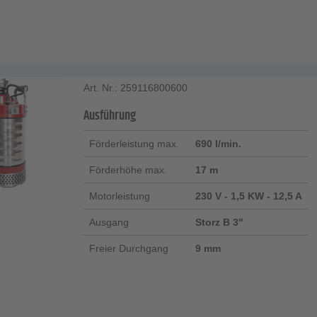
Art. Nr.: 259116800600
Ausführung
Förderleistung max.
690 l/min.
Förderhöhe max.
17 m
Motorleistung
230 V - 1,5 KW - 12,5 A
Ausgang
Storz B 3"
Freier Durchgang
9 mm