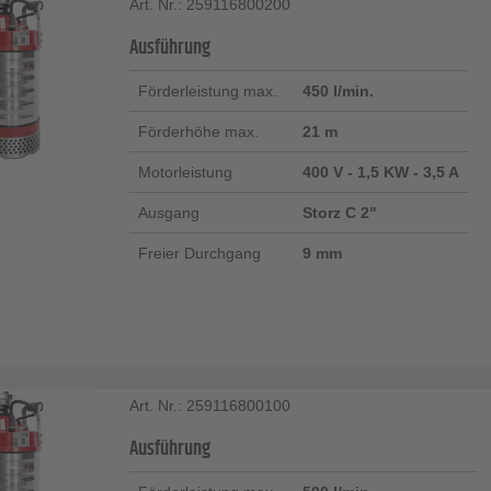
Art. Nr.: 259116800200
Ausführung
Förderleistung max.
450 l/min.
Förderhöhe max.
21 m
Motorleistung
400 V - 1,5 KW - 3,5 A
Ausgang
Storz C 2"
Freier Durchgang
9 mm
Art. Nr.: 259116800100
Ausführung