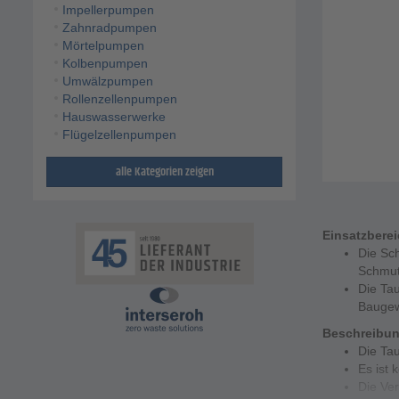
Impellerpumpen
Zahnradpumpen
Mörtelpumpen
Kolbenpumpen
Umwälzpumpen
Rollenzellenpumpen
Hauswasserwerke
Flügelzellenpumpen
alle Kategorien zeigen
Einsatzbere
Die Sch
Schmut
Die Ta
Baugew
Beschreibu
Die Ta
Es ist 
Die Ver