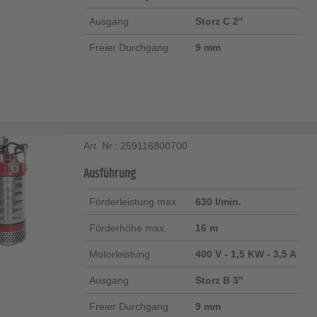
Ausgang
Storz C 2"
Freier Durchgang
9 mm
Art. Nr.: 259116800700
Ausführung
Förderleistung max.
630 l/min.
Förderhöhe max.
16 m
Motorleistung
400 V - 1,5 KW - 3,5 A
Ausgang
Storz B 3"
Freier Durchgang
9 mm