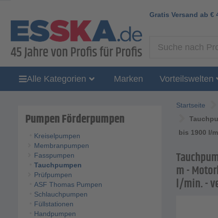
Gratis Versand ab
€
Alle Kategorien
Marken
Vorteilswelten
Startseite
Pumpen Förderpumpen
Tauchpum
bis 1900 l/
Kreiselpumpen
Membranpumpen
Tauchpump
Fasspumpen
Tauchpumpen
m - Motorl
Prüfpumpen
l/min. - 
ASF Thomas Pumpen
Schlauchpumpen
Füllstationen
Handpumpen