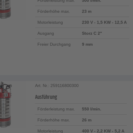
Förderleistung max.
500 l/min.
Förderhöhe max.
23 m
Motorleistung
230 V - 1,5 KW - 12,5 A
Ausgang
Storz C 2"
Freier Durchgang
9 mm
Art. Nr.: 259116800300
Ausführung
Förderleistung max.
550 l/min.
Förderhöhe max.
26 m
Motorleistung
400 V - 2,2 KW - 5,2 A