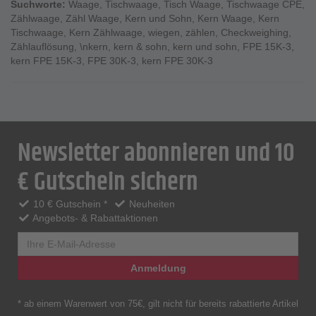
Suchworte:
Waage
,
Tischwaage
,
Tisch Waage
,
Tischwaage CPE
,
Zählwaage
,
Zähl Waage
,
Kern und Sohn
,
Kern Waage
,
Kern
Tischwaage
,
Kern Zählwaage
,
wiegen
,
zählen
,
Checkweighing
,
Zählauflösung
,
\nkern
,
kern & sohn
,
kern und sohn
,
FPE 15K-3
,
kern FPE 15K-3
,
FPE 30K-3
,
kern FPE 30K-3
Newsletter abonnieren und 10
€ Gutschein sichern
10 € Gutschein *
Neuheiten
Angebots- & Rabattaktionen
Anmeldung
* ab einem Warenwert von 75€, gilt nicht für bereits rabattierte Artikel