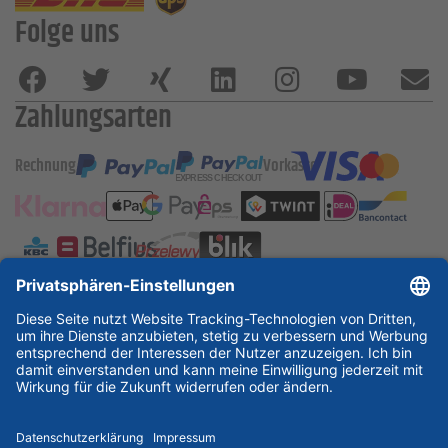
Folge uns
Zahlungsarten
Rechnung
Vorkasse
ESSKA International
new
new
new
Partner & Zertifikate