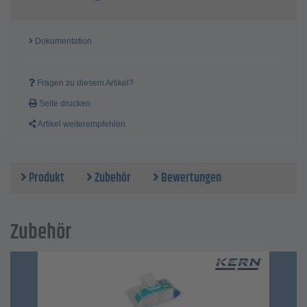
Material Wägeplatte - Edelstahl
Display-Art - LCD, hinterbeleuchtet
Display Größe - 100 x 35 mm
Dokumentation
Display Ziffernhöhe - 25 mm
Temperaturbereich - -10 °C bis +40 °C
Preis per Stück
Fragen zu diesem Artikel?
Seite drucken
Artikel weiterempfehlen
Produkt
Zubehör
Bewertungen
Zubehör