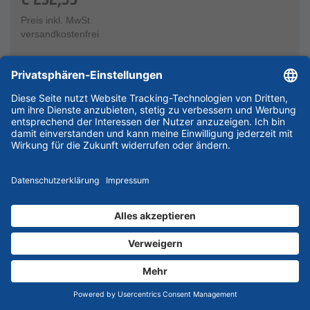
Preis inkl. MwSt.
versandkostenfrei
Lieferzeit 7-10 Werktage
In den Warenkorb
Angebot anfordern
In Liste eintragen
Art. Nr.: 202514761018