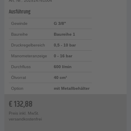
Art. Nr.: 202514761004
Ausführung
Gewinde
G 3/8"
Baureihe
Baureihe 1
Druckregelbereich
0,5 - 10 bar
Manometeranzeige
0 - 16 bar
Durchfluss
600 l/min
Ölvorrat
40 cm³
Option
mit Metallbehälter
€
132,88
Preis inkl. MwSt.
versandkostenfrei