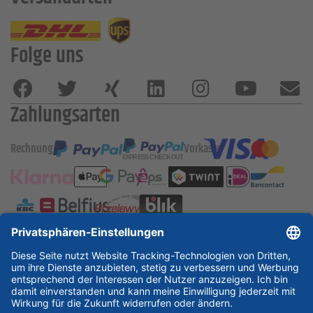
Folge uns
Zahlungsarten
Rechnung
Vorkasse
ESSKA International
new
new
new