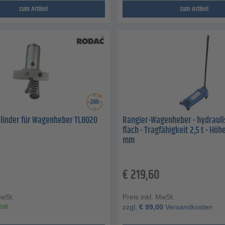
zum Artikel
zum Artikel
ylinder für Wagenheber TL8020
Rangier-Wagenheber - hydraulis
flach - Tragfähigkeit 2,5 t - Höh
mm
€
219,60
MwSt.
Preis inkl. MwSt.
rei
zzgl.
€
99,00
Versandkosten