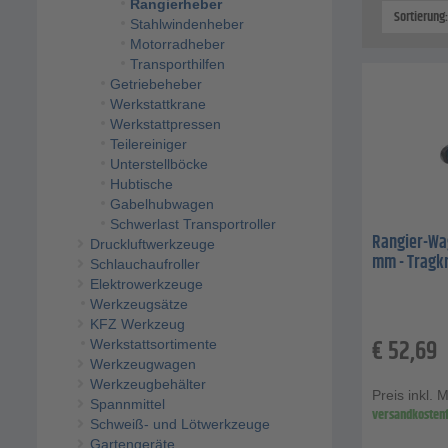
Rangierheber
Sortierung
Stahlwindenheber
Motorradheber
Transporthilfen
Getriebeheber
Werkstattkrane
Werkstattpressen
Teilereiniger
Unterstellböcke
Hubtische
Gabelhubwagen
Schwerlast Transportroller
Rangier-Wag
Druckluftwerkzeuge
mm - Tragkra
Schlauchaufroller
Elektrowerkzeuge
Werkzeugsätze
KFZ Werkzeug
€
52,69
Werkstattsortimente
Werkzeugwagen
Werkzeugbehälter
Preis inkl. 
Spannmittel
versandkostenf
Schweiß- und Lötwerkzeuge
Gartengeräte