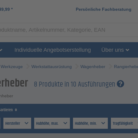
49,99
*
Persönliche Fachberatung
Individuelle Angebotserstellung
Über uns
Werkzeuge
Werkstattausrüstung
Wagenheber
Rangierheb
erheber
8 Produkte in 10 Ausführungen
nheber
Sortieren
Hersteller
Hubhöhe, max.
Hubhöhe, min.
Tragfähigkeit