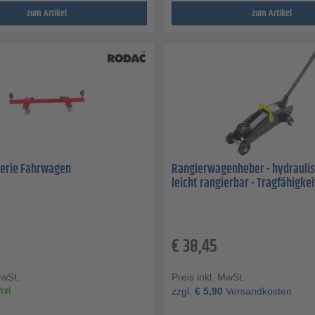
zum Artikel
zum Artikel
erie Fahrwagen
Rangierwagenheber - hydraulis
leicht rangierbar - Tragfähigkeit
€
38,45
MwSt.
Preis inkl. MwSt.
rei
zzgl.
€
5,90
Versandkosten