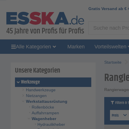
Gratis Versand ab
€
Alle Kategorien
Marken
Vorteilswelten
Startseite
Unsere Kategorien
Rangi
Werkzeuge
Rangierwage
Handwerkzeuge
Nietzangen
Werkstattausrüstung
Filtern & 
Rollenböcke
Auffahrrampen
Preis
Wagenheber
Hydraulikheber