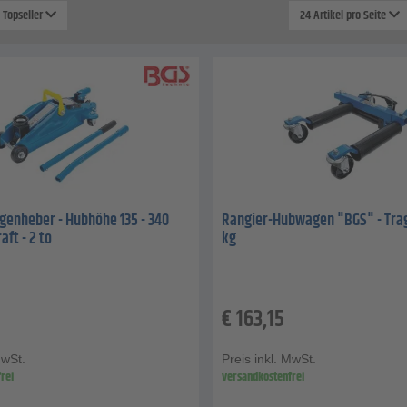
: Topseller
24 Artikel pro Seite
enheber - Hubhöhe 135 - 340
Rangier-Hubwagen "BGS" - Tra
ft - 2 to
kg
€
163,15
MwSt.
Preis inkl. MwSt.
rei
versandkostenfrei