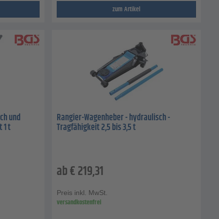
zum Artikel
ch und
Rangier-Wagenheber - hydraulisch -
 1 t
Tragfähigkeit 2,5 bis 3,5 t
ab
€
219,31
Preis inkl. MwSt.
versandkostenfrei