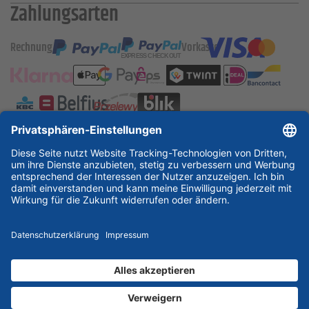
Zahlungsarten
Rechnung
Vorkasse
ESSKA International
new
new
new
Partner & Zertifikate