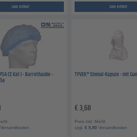
zum Artikel
zum Artikel
PSA CE Kat I - Barrethaube -
TYVEK® Einmal-Kapuze - mit G
öße
3
€
3,68
MwSt.
Preis inkl. MwSt.
Versandkosten
zzgl.
€
5,90
Versandkosten