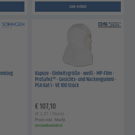
zum Artikel
ummizug
Kapuze - Einheitsgröße - weiß - MP-Film -
ProSafe2® - Gesichts- und Nackengummi -
PSA Kat I - VE 100 Stück
€
107,10
(
€
1,07
/ Stück)
Preis inkl. MwSt.
versandkostenfrei