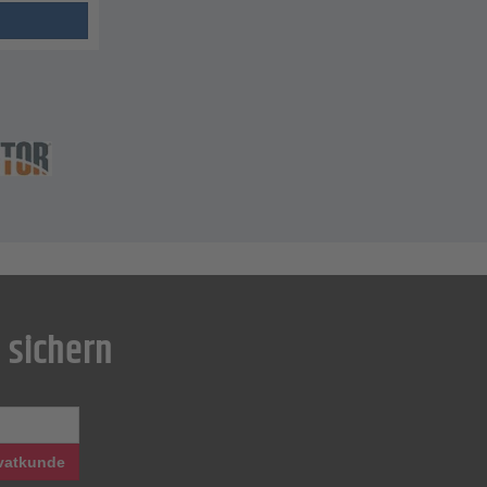
 sichern
vatkunde