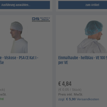
Ausführung auswählen...
zum Artikel
- Viskose - PSA CE Kat I -
Einmalhaube - hellblau - VE 100 
öße
per VE
€
4,84
ück)
(
€
0,05
/ Stück)
MwSt.
Preis inkl. MwSt.
rei
zzgl.
€
5,90
Versandkosten