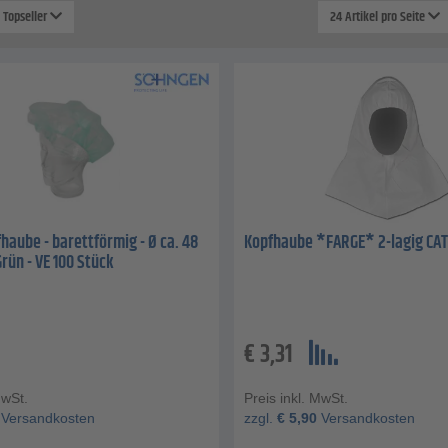
: Topseller
24 Artikel pro Seite
haube - barettförmig - Ø ca. 48
Kopfhaube *FARGE* 2-lagig CAT
rün - VE 100 Stück
€
3,31
MwSt.
Preis inkl. MwSt.
Versandkosten
zzgl.
€
5,90
Versandkosten