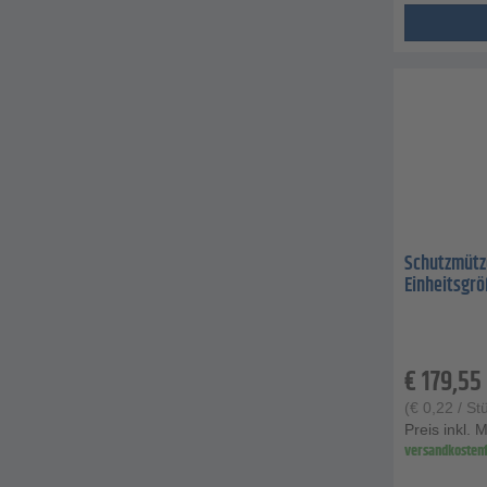
Schutzmütze 
Einheitsgr
€
179,55
(
€
0,22
/ St
Preis inkl. 
versandkostenf