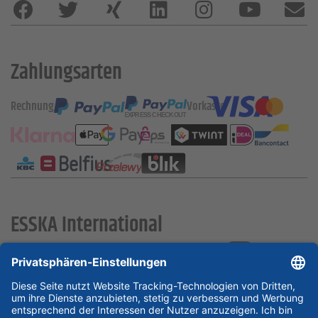
Zahlungsarten
Rechnung
Vorkasse
ESSKA International
new
new
new