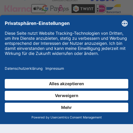
ESSKA International
new
new
new
Partner & Zertifikate
© 2026 ESSKA.de GmbH. Alle Rechte vorbehalten.