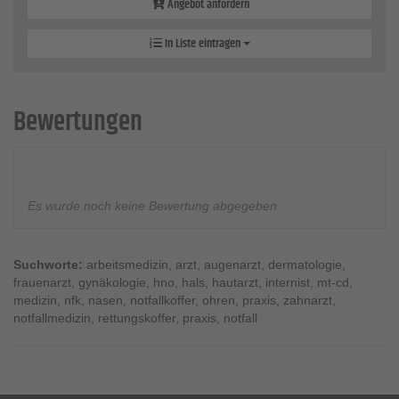
Angebot anfordern
In Liste eintragen
Bewertungen
Es wurde noch keine Bewertung abgegeben
Suchworte:
arbeitsmedizin
,
arzt
,
augenarzt
,
dermatologie
,
frauenarzt
,
gynäkologie
,
hno
,
hals
,
hautarzt
,
internist
,
mt-cd
,
medizin
,
nfk
,
nasen
,
notfallkoffer
,
ohren
,
praxis
,
zahnarzt
,
notfallmedizin
,
rettungskoffer
,
praxis
,
notfall