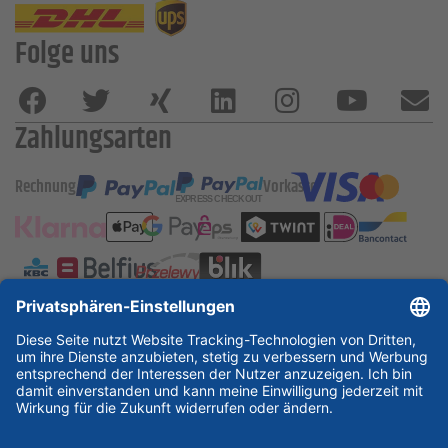
Folge uns
Zahlungsarten
Rechnung
Vorkasse
ESSKA International
new
new
new
Partner & Zertifikate