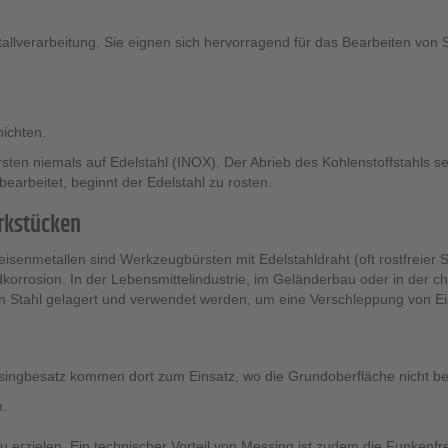
allverarbeitung. Sie eignen sich hervorragend für das Bearbeiten von S
ichten.
sten niemals auf Edelstahl (INOX). Der Abrieb des Kohlenstoffstahls set
bearbeitet, beginnt der Edelstahl zu rosten.
erkstücken
senmetallen sind Werkzeugbürsten mit Edelstahldraht (oft rostfreier S
rrosion. In der Lebensmittelindustrie, im Geländerbau oder in der ch
len Stahl gelagert und verwendet werden, um eine Verschleppung von Ei
singbesatz kommen dort zum Einsatz, wo die Grundoberfläche nicht besc
.
zu erzielen. Ein technischer Vorteil von Messing ist zudem die Funkenfr