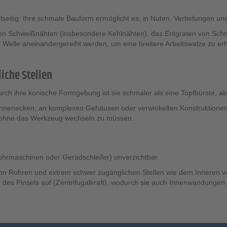
seitig. Ihre schmale Bauform ermöglicht es, in Nuten, Vertiefungen u
 von Schweißnähten (insbesondere Kehlnähten), das Entgraten von Schni
Welle aneinandergereiht werden, um eine breitere Arbeitswalze zu erha
iche Stellen
rch ihre konische Formgebung ist sie schmaler als eine Topfbürste, abe
 in Innenecken, an komplexen Gehäusen oder verwinkelten Konstruktio
n, ohne das Werkzeug wechseln zu müssen.
 Bohrmaschinen oder Geradschleifer) unverzichtbar.
on Rohren und extrem schwer zugänglichen Stellen wie dem Inneren
des Pinsels auf (Zentrifugalkraft), wodurch sie auch Innenwandungen v