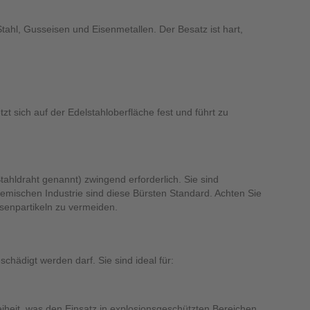
tahl, Gusseisen und Eisenmetallen. Der Besatz ist hart,
zt sich auf der Edelstahloberfläche fest und führt zu
tahldraht genannt) zwingend erforderlich. Sie sind
emischen Industrie sind diese Bürsten Standard. Achten Sie
senpartikeln zu vermeiden.
hädigt werden darf. Sie sind ideal für:
eiheit, was den Einsatz in explosionsgeschützten Bereichen