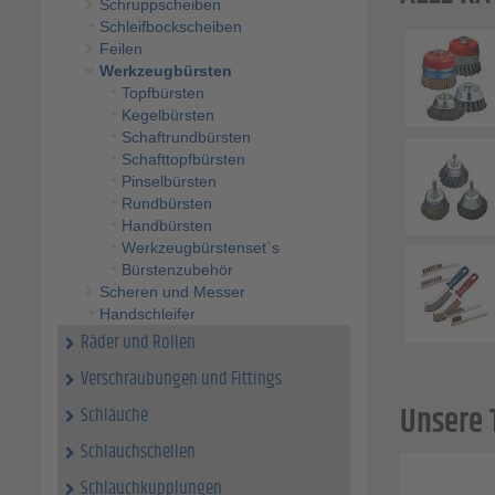
Schruppscheiben
Schleifbockscheiben
Feilen
Werkzeugbürsten
Topfbürsten
Kegelbürsten
Schaftrundbürsten
Schafttopfbürsten
Pinselbürsten
Rundbürsten
Handbürsten
Werkzeugbürstenset`s
Bürstenzubehör
Scheren und Messer
Handschleifer
Räder und Rollen
Verschraubungen und Fittings
Unsere 
Schläuche
Schlauchschellen
Schlauchkupplungen