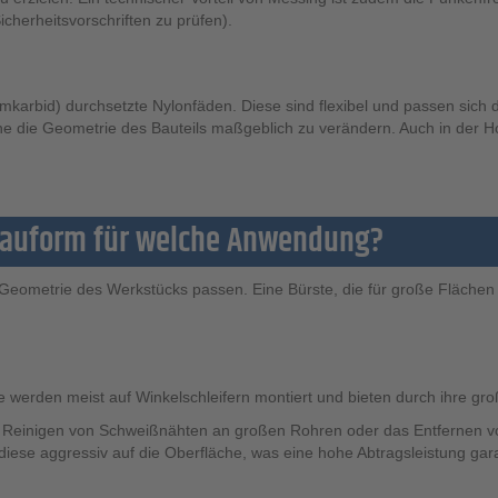
cherheitsvorschriften zu prüfen).
umkarbid) durchsetzte Nylonfäden. Diese sind flexibel und passen sich 
ne die Geometrie des Bauteils maßgeblich zu verändern. Auch in der H
 Bauform für welche Anwendung?
Geometrie des Werkstücks passen. Eine Bürste, die für große Flächen ko
ie werden meist auf Winkelschleifern montiert und bieten durch ihre gro
, Reinigen von Schweißnähten an großen Rohren oder das Entfernen vo
 diese aggressiv auf die Oberfläche, was eine hohe Abtragsleistung gara