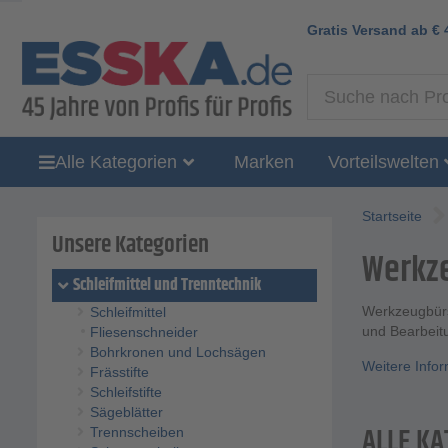
Gratis Versand ab
€
Alle Kategorien
Marken
Vorteilswelten
Startseite
Unsere Kategorien
Werkz
Schleifmittel und Trenntechnik
Werkzeugbürs
Schleifmittel
und Bearbeit
Fliesenschneider
Bohrkronen und Lochsägen
Weitere Info
Frässtifte
Schleifstifte
Sägeblätter
ALLE KA
Trennscheiben