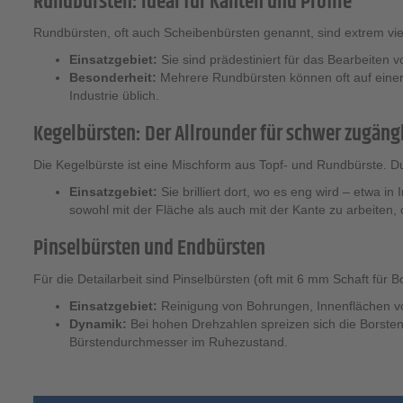
Rundbürsten: Ideal für Kanten und Profile
Rundbürsten, oft auch Scheibenbürsten genannt, sind extrem viel
Einsatzgebiet:
Sie sind prädestiniert für das Bearbeiten
Besonderheit:
Mehrere Rundbürsten können oft auf einer 
Industrie üblich.
Kegelbürsten: Der Allrounder für schwer zugängl
Die Kegelbürste ist eine Mischform aus Topf- und Rundbürste. Du
Einsatzgebiet:
Sie brilliert dort, wo es eng wird – etwa
sowohl mit der Fläche als auch mit der Kante zu arbeite
Pinselbürsten und Endbürsten
Für die Detailarbeit sind Pinselbürsten (oft mit 6 mm Schaft für
Einsatzgebiet:
Reinigung von Bohrungen, Innenflächen v
Dynamik:
Bei hohen Drehzahlen spreizen sich die Borsten 
Bürstendurchmesser im Ruhezustand.