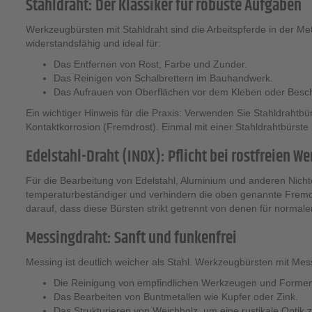
Stahldraht: Der Klassiker für robuste Aufgaben
Werkzeugbürsten mit Stahldraht sind die Arbeitspferde in der Met
widerstandsfähig und ideal für:
Das Entfernen von Rost, Farbe und Zunder.
Das Reinigen von Schalbrettern im Bauhandwerk.
Das Aufrauen von Oberflächen vor dem Kleben oder Besch
Ein wichtiger Hinweis für die Praxis: Verwenden Sie Stahldrahtbür
Kontaktkorrosion (Fremdrost). Einmal mit einer Stahldrahtbürste 
Edelstahl-Draht (INOX): Pflicht bei rostfreien W
Für die Bearbeitung von Edelstahl, Aluminium und anderen Nichtei
temperaturbeständiger und verhindern die oben genannte Fremdko
darauf, dass diese Bürsten strikt getrennt von denen für norma
Messingdraht: Sanft und funkenfrei
Messing ist deutlich weicher als Stahl. Werkzeugbürsten mit Mes
Die Reinigung von empfindlichen Werkzeugen und Formen
Das Bearbeiten von Buntmetallen wie Kupfer oder Zink.
Das Strukturieren von Weichholz, um eine rustikale Optik 