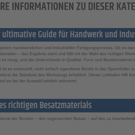
RE INFORMATIONEN ZU DIESER KAT
 ultimative Guide für Handwerk und Indu
st jedem handwerklichen und industriellen Fertigungsprozess. Ob es da
ubereiten – das Ergebnis steht und fällt mit der Wahl des richtigen We
ist riesig, und die Unterschiede in Qualität, Form und Besatzmaterial si
ist es essenziell, nicht einfach irgendeine Bürste in das Spannfutter 
erkürzt die Standzeit des Werkzeugs erheblich. Dieser Leitfaden hilft I
uf es bei der Auswahl wirklich ankommt.
es richtigen Besatzmaterials
erial der Borsten – den sogenannten Besatz – auf den zu bearbeitenden