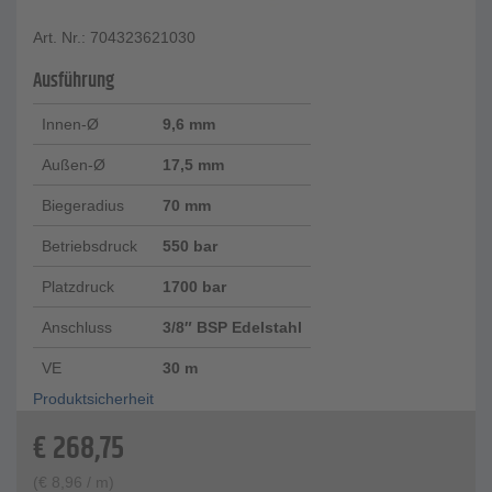
Art. Nr.: 704323621030
Ausführung
Innen-Ø
9,6 mm
Außen-Ø
17,5 mm
Biegeradius
70 mm
Betriebsdruck
550 bar
Platzdruck
1700 bar
Anschluss
3/8″ BSP Edelstahl
VE
30 m
Produktsicherheit
€
268,75
(
€
8,96
/ m)