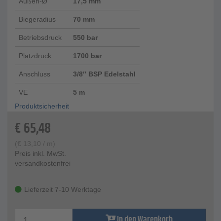
Außen-Ø
17,5 mm
Biegeradius
70 mm
Betriebsdruck
550 bar
Platzdruck
1700 bar
Anschluss
3/8″ BSP Edelstahl
VE
5 m
Produktsicherheit
€
65,48
(
€
13,10
/ m)
Preis inkl. MwSt.
versandkostenfrei
Lieferzeit 7-10 Werktage
In den Warenkorb