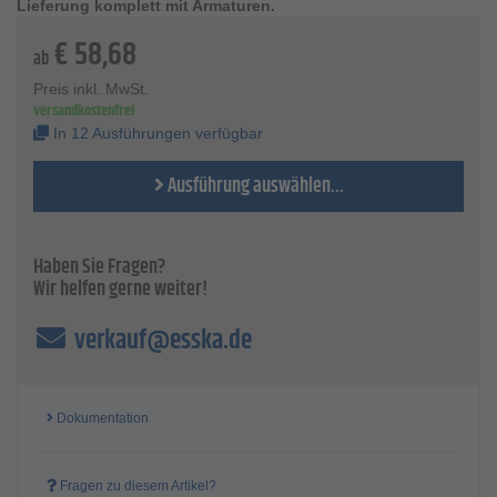
Lieferung komplett mit Armaturen.
Fließgeschwindigkeit.
€
58,68
Der Schlauch ist elektrisch leitfähig.
ab
Technische Daten
Preis inkl. MwSt.
Hochdruck-Farbspritzschlauch - DN10- Airless
versandkostenfrei
Schlauchseele - Polyamid
In 12 Ausführungen verfügbar
Außenschicht - Polyurethan - schwarz
Einlage - 2-lagig - Stahldraht
Ausführung auswählen...
Armaturen - beidseitig - 3/8″ BSP
Arbeitstemperatur - von -40 °C bis +100 °C
Betriebsdruck - 550 bar
Platzdruck - 1700 bar
Haben Sie Fragen?
Biegeradius - 70 mm
Wir helfen gerne weiter!
Innen-Ø - 9,6 mm
Außen-Ø - 17,5 mm
verkauf@esska.de
Preis per Stück
Dokumentation
Fragen zu diesem Artikel?