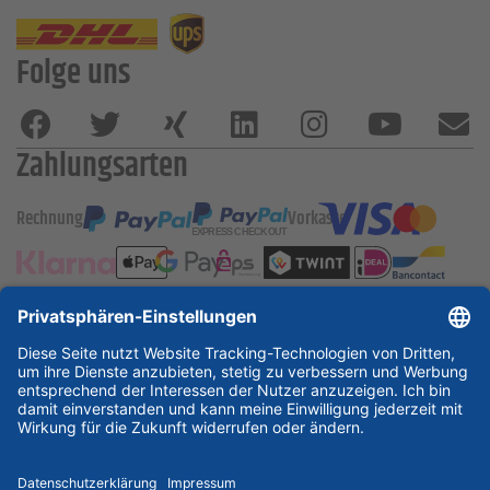
Folge uns
Zahlungsarten
Rechnung
Vorkasse
ESSKA International
new
new
new
Partner & Zertifikate