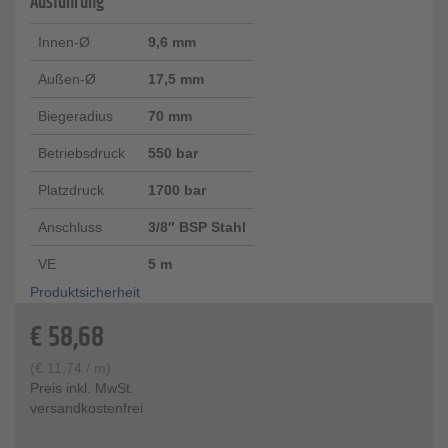
Ausführung
Innen-Ø
9,6 mm
Außen-Ø
17,5 mm
Biegeradius
70 mm
Betriebsdruck
550 bar
Platzdruck
1700 bar
Anschluss
3/8″ BSP Stahl
VE
5 m
Produktsicherheit
€
58,68
(
€
11,74
/ m)
Preis inkl. MwSt.
versandkostenfrei