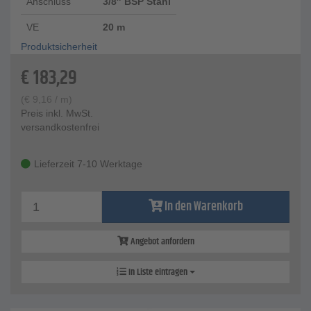
Anschluss
3/8″ BSP Stahl
VE
20 m
Produktsicherheit
€
183,29
(
€
9,16
/ m)
Preis inkl. MwSt.
versandkostenfrei
Lieferzeit 7-10 Werktage
In den Warenkorb
Angebot anfordern
In Liste eintragen