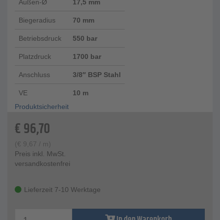
Außen-Ø
17,5 mm
Biegeradius
70 mm
Betriebsdruck
550 bar
Platzdruck
1700 bar
Anschluss
3/8″ BSP Stahl
VE
10 m
Produktsicherheit
€
96,70
(
€
9,67
/ m)
Preis inkl. MwSt.
versandkostenfrei
Lieferzeit 7-10 Werktage