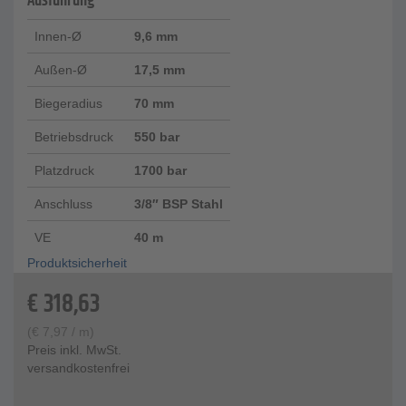
Ausführung
Innen-Ø
9,6 mm
Außen-Ø
17,5 mm
Biegeradius
70 mm
Betriebsdruck
550 bar
Platzdruck
1700 bar
Anschluss
3/8″ BSP Stahl
VE
40 m
Produktsicherheit
€
318,63
(
€
7,97
/ m)
Preis inkl. MwSt.
versandkostenfrei