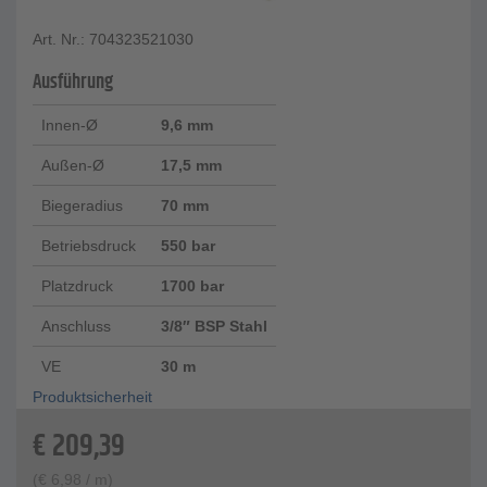
Art. Nr.: 704323521030
Ausführung
Innen-Ø
9,6 mm
Außen-Ø
17,5 mm
Biegeradius
70 mm
Betriebsdruck
550 bar
Platzdruck
1700 bar
Anschluss
3/8″ BSP Stahl
VE
30 m
Produktsicherheit
€
209,39
(
€
6,98
/ m)