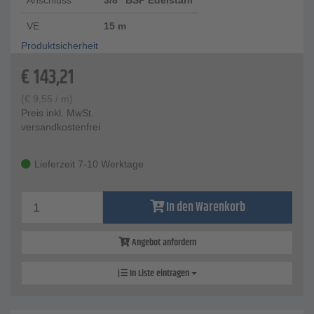
Anschluss
3/8″ BSP Edelstahl
VE
15 m
Produktsicherheit
€
143,21
(
€
9,55
/ m)
Preis inkl. MwSt.
versandkostenfrei
Lieferzeit 7-10 Werktage
In den Warenkorb
Angebot anfordern
In Liste eintragen