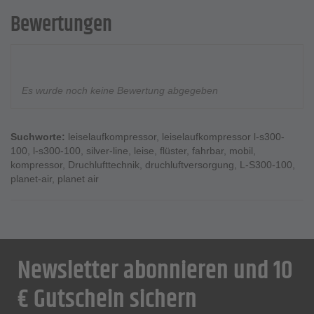
Bewertungen
Es wurde noch keine Bewertung abgegeben
Suchworte:
leiselaufkompressor
,
leiselaufkompressor l-s300-
100
,
l-s300-100
,
silver-line
,
leise
,
flüster
,
fahrbar
,
mobil
,
kompressor
,
Druchlufttechnik
,
druchluftversorgung
,
L-S300-100
,
planet-air
,
planet air
Newsletter abonnieren und 10
€ Gutschein sichern