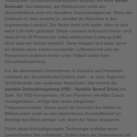
Traditionelle Schraubenkompressoren arbeiten mit einer
festen
Drehzahl
. Das bedeutet, der Elektromotor treibt den
Verdichterblock stets mit derselben Geschwindigkeit an. Wenn der
Zieldruck im Netz erreicht ist, schaltet die Maschine in den
sogenannten Leerlauf. Der Motor dreht sich weiter, aber es wird
keine Luft mehr gefördert. Dieser Leerlauf verbraucht immer noch
etwa 20 bis 30 Prozent der vollen elektrischen Leistung (kW),
ohne dass ein Nutzen entsteht. Diese Anlagen sind ideal, wenn
ein Betrieb einen extrem konstanten Luftbedarf hat und der
Kompressor praktisch immer unter Volllast laufen kann
(Grundlastmaschine).
Für die allermeisten Unternehmen in Industrie und Handwerk
schwankt der Druckluftbedarf jedoch stark – je nach Tageszeit,
Schichtbetrieb oder laufenden Maschinen. Hier kommt die
variable Drehzahlregelung (VSD - Variable Speed Drive)
ins
Spiel. Ein VSD-Kompressor, oft von Pionieren wie Atlas Copco
vorangetrieben, verfügt über einen integrierten
Frequenzumrichter. Dieser passt die Drehzahl des Motors in
Millisekunden exakt an den tatsächlichen Druckluftbedarf an.
Benötigt das Werk weniger Luft, dreht der Motor langsamer.
Durch diese drehzahlgeregelte Technologie entfallen teure
Leerlaufzeiten fast vollständig. Zudem kann der Systemdruck viel