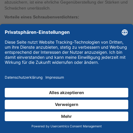
abzusichern, ist eine ehrliche Gegenüberstellung der Stärken und
Schwächen unerlässlich.
Vorteile eines Schraubenverdichters:
Dauerbetrieb:
Im Gegensatz zu Kolbenverdichtern können
sie 24/7 bei 100 % Einschaltdauer arbeiten.
Energieeffizienz:
Vor allem in Kombination mit VSD-
Technologie arbeiten sie äußerst effizient und sparen
erhebliche Mengen an Strom.
Hoher Volumenstrom:
Sie liefern große Mengen an
Druckluft auf vergleichsweise kleinem Raum.
Leiser Betrieb:
Durch die fehlende Pulsation arbeiten sie
vibrations- und geräuscharm, was die Aufstellung direkt in
der Produktion ermöglicht.
Lange Lebensdauer:
Bei fachgerechter Wartung
erreichen die Verdichterblöcke Zehntausende von
Betriebsstunden.
Nachteile eines Schraubenkompressors:
Anschaffungskosten:
Sie sind in der Erstinvestition
deutlich teurer als einfache Kolbensysteme.
Wartungskomplexität:
Die Maschinen verfügen über
komplexe Steuerungen, Sensoren und Kühlkreisläufe. Der