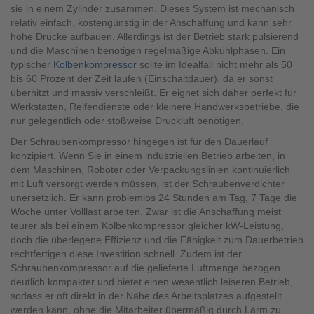
sie in einem Zylinder zusammen. Dieses System ist mechanisch
relativ einfach, kostengünstig in der Anschaffung und kann sehr
hohe Drücke aufbauen. Allerdings ist der Betrieb stark pulsierend
und die Maschinen benötigen regelmäßige Abkühlphasen. Ein
typischer
Kolbenkompressor
sollte im Idealfall nicht mehr als 50
bis 60 Prozent der Zeit laufen (Einschaltdauer), da er sonst
überhitzt und massiv verschleißt. Er eignet sich daher perfekt für
Werkstätten, Reifendienste oder kleinere Handwerksbetriebe, die
nur gelegentlich oder stoßweise Druckluft benötigen.
Der Schraubenkompressor hingegen ist für den Dauerlauf
konzipiert. Wenn Sie in einem industriellen Betrieb arbeiten, in
dem Maschinen, Roboter oder Verpackungslinien kontinuierlich
mit Luft versorgt werden müssen, ist der Schraubenverdichter
unersetzlich. Er kann problemlos 24 Stunden am Tag, 7 Tage die
Woche unter Volllast arbeiten. Zwar ist die Anschaffung meist
teurer als bei einem Kolbenkompressor gleicher kW-Leistung,
doch die überlegene Effizienz und die Fähigkeit zum Dauerbetrieb
rechtfertigen diese Investition schnell. Zudem ist der
Schraubenkompressor auf die gelieferte Luftmenge bezogen
deutlich kompakter und bietet einen wesentlich leiseren Betrieb,
sodass er oft direkt in der Nähe des Arbeitsplatzes aufgestellt
werden kann, ohne die Mitarbeiter übermäßig durch Lärm zu