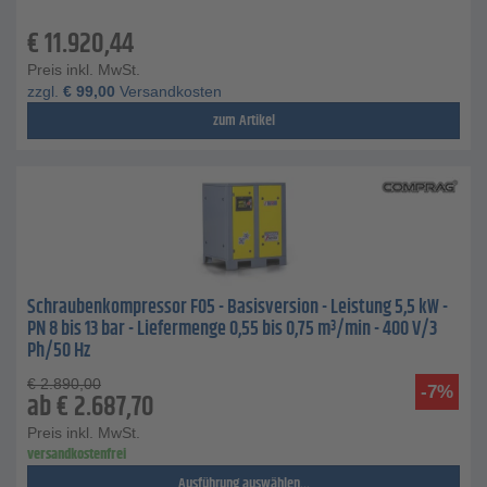
€
11.920,44
Preis inkl. MwSt.
zzgl.
€
99,00
Versandkosten
zum Artikel
Schraubenkompressor F05 - Basisversion - Leistung 5,5 kW -
PN 8 bis 13 bar - Liefermenge 0,55 bis 0,75 m³/min - 400 V/3
Ph/50 Hz
€
2.890,00
-7%
ab
€
2.687,70
Preis inkl. MwSt.
versandkostenfrei
Ausführung auswählen...