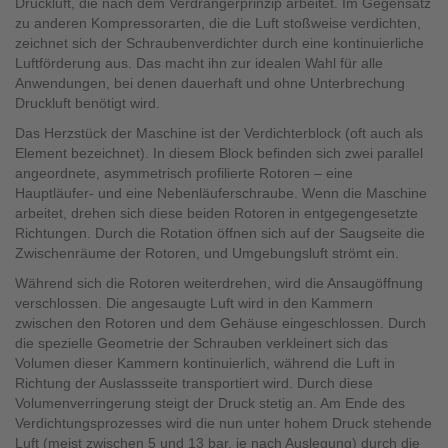
Druckluft, die nach dem Verdrängerprinzip arbeitet. Im Gegensatz
zu anderen Kompressorarten, die die Luft stoßweise verdichten,
zeichnet sich der Schraubenverdichter durch eine kontinuierliche
Luftförderung aus. Das macht ihn zur idealen Wahl für alle
Anwendungen, bei denen dauerhaft und ohne Unterbrechung
Druckluft benötigt wird.
Das Herzstück der Maschine ist der Verdichterblock (oft auch als
Element bezeichnet). In diesem Block befinden sich zwei parallel
angeordnete, asymmetrisch profilierte Rotoren – eine
Hauptläufer- und eine Nebenläuferschraube. Wenn die Maschine
arbeitet, drehen sich diese beiden Rotoren in entgegengesetzte
Richtungen. Durch die Rotation öffnen sich auf der Saugseite die
Zwischenräume der Rotoren, und Umgebungsluft strömt ein.
Während sich die Rotoren weiterdrehen, wird die Ansaugöffnung
verschlossen. Die angesaugte Luft wird in den Kammern
zwischen den Rotoren und dem Gehäuse eingeschlossen. Durch
die spezielle Geometrie der Schrauben verkleinert sich das
Volumen dieser Kammern kontinuierlich, während die Luft in
Richtung der Auslassseite transportiert wird. Durch diese
Volumenverringerung steigt der Druck stetig an. Am Ende des
Verdichtungsprozesses wird die nun unter hohem Druck stehende
Luft (meist zwischen 5 und 13 bar, je nach Auslegung) durch die