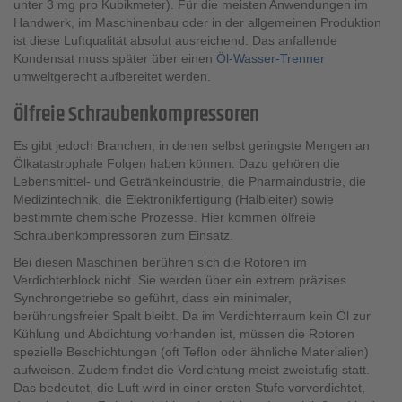
unter 3 mg pro Kubikmeter). Für die meisten Anwendungen im
Handwerk, im Maschinenbau oder in der allgemeinen Produktion
ist diese Luftqualität absolut ausreichend. Das anfallende
Kondensat muss später über einen
Öl-Wasser-Trenner
umweltgerecht aufbereitet werden.
Ölfreie Schraubenkompressoren
Es gibt jedoch Branchen, in denen selbst geringste Mengen an
Ölkatastrophale Folgen haben können. Dazu gehören die
Lebensmittel- und Getränkeindustrie, die Pharmaindustrie, die
Medizintechnik, die Elektronikfertigung (Halbleiter) sowie
bestimmte chemische Prozesse. Hier kommen ölfreie
Schraubenkompressoren zum Einsatz.
Bei diesen Maschinen berühren sich die Rotoren im
Verdichterblock nicht. Sie werden über ein extrem präzises
Synchrongetriebe so geführt, dass ein minimaler,
berührungsfreier Spalt bleibt. Da im Verdichterraum kein Öl zur
Kühlung und Abdichtung vorhanden ist, müssen die Rotoren
spezielle Beschichtungen (oft Teflon oder ähnliche Materialien)
aufweisen. Zudem findet die Verdichtung meist zweistufig statt.
Das bedeutet, die Luft wird in einer ersten Stufe vorverdichtet,