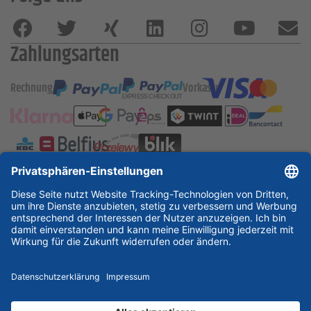
Zahlungsarten
Rechnung
Vorkasse
ESSKA International
new
new
new
Partner & Zertifikate