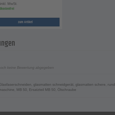
 inkl. MwSt.
dkostenfrei
zum Artikel
ungen
noch keine Bewertung abgegeben
Glasfaserschneiden
,
glasmatten schneidgerät
,
glasmatten schere
,
rund
maschine
,
MB 50
,
Ersatzteil MB 50
,
Ölschraube