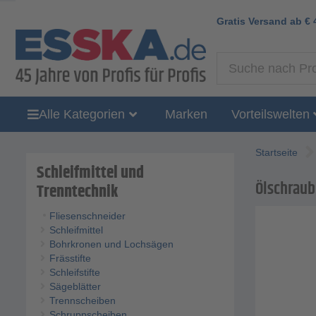
Gratis Versand ab
€
Alle Kategorien
Marken
Vorteilswelten
Startseite
Schleifmittel und
Ölschraube
Trenntechnik
Fliesenschneider
Schleifmittel
Bohrkronen und Lochsägen
Frässtifte
Schleifstifte
Sägeblätter
Trennscheiben
Schruppscheiben