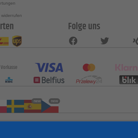
rtungen
 widerrufen
rten
Folge uns
Vorkasse
new
new