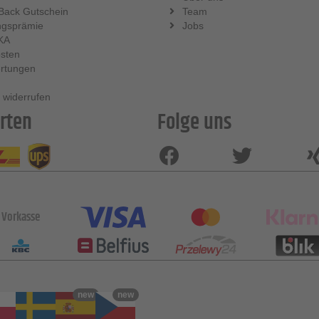
Back Gutschein
Team
ngsprämie
Jobs
KA
sten
rtungen
 widerrufen
rten
Folge uns
Vorkasse
new
new