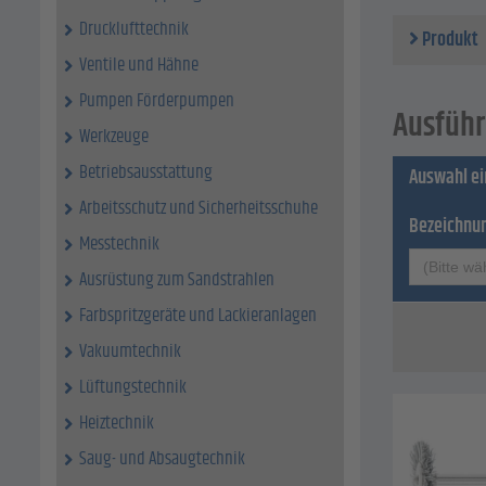
Besatz
Besatz
Drucklufttechnik
Produkt
Schaft
Ventile und Hähne
Besatz
Korngr
Pumpen Förderpumpen
Ausführ
Werkzeuge
Betriebsausstattung
Auswahl e
Arbeitsschutz und Sicherheitsschuhe
Bezeichnu
Messtechnik
(Bitte wä
Ausrüstung zum Sandstrahlen
Farbspritzgeräte und Lackieranlagen
Vakuumtechnik
Lüftungstechnik
Heiztechnik
Saug- und Absaugtechnik