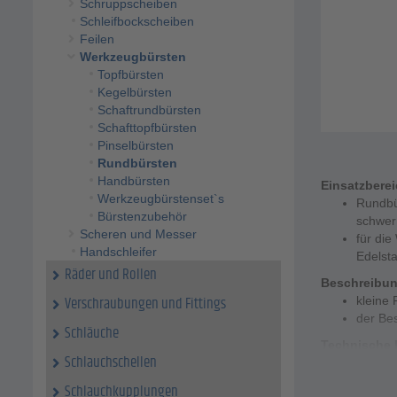
Schruppscheiben
Schleifbockscheiben
Feilen
Werkzeugbürsten
Topfbürsten
Kegelbürsten
Schaftrundbürsten
Schafttopfbürsten
Pinselbürsten
Rundbürsten
Handbürsten
Einsatzbere
Werkzeugbürstenset`s
Rundbü
Bürstenzubehör
schwer
Scheren und Messer
für di
Handschleifer
Edelsta
Räder und Rollen
Beschreibu
Verschraubungen und Fittings
kleine 
der Bes
Schläuche
Technische 
Schlauchschellen
Besatzm
Bürste
Schlauchkupplungen