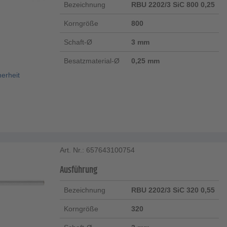
Bezeichnung
RBU 2202/3 SiC 800 0,25
Korngröße
800
Schaft-Ø
3 mm
Besatzmaterial-Ø
0,25 mm
herheit
Art. Nr.: 657643100754
Ausführung
Bezeichnung
RBU 2202/3 SiC 320 0,55
Korngröße
320