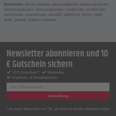
Suchworte:
bürste
,
bürsten
,
werkzeugbürste
,
werkzeug-bürste
,
werkzeug-bürsten
,
werkzeugbürsten
,
rundbürste
,
rundbürsten
,
rund-bürste
,
rund-bürsten
,
din1083
,
stahldraht
,
forum
,
stahl-
draht
,
gewellt
,
rostfrei
,
rostfreier
Newsletter abonnieren und 10
€ Gutschein sichern
10 € Gutschein *
Neuheiten
Angebots- & Rabattaktionen
Anmeldung
* ab einem Warenwert von 75€, gilt nicht für bereits rabattierte Artikel