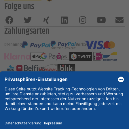
Folge uns
Zahlungsarten
Rechnung
Vorkasse
ESSKA International
new
new
new
Partner & Zertifikate