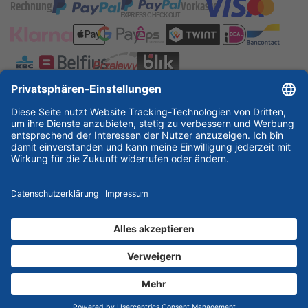
Rechnung
Vorkasse
ESSKA International
new
new
new
Partner & Zertifikate
© 2026 ESSKA.de GmbH. Alle Rechte vorbehalten.