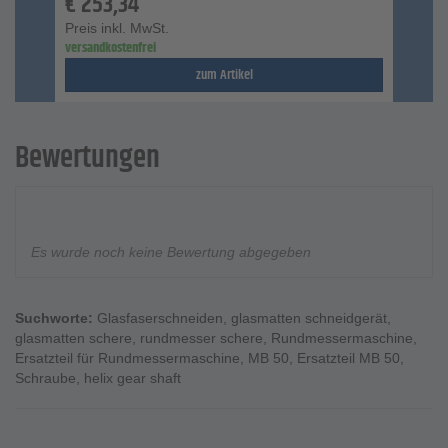
€
253,34
Preis inkl. MwSt.
versandkostenfrei
zum Artikel
Bewertungen
Es wurde noch keine Bewertung abgegeben
Suchworte:
Glasfaserschneiden
,
glasmatten schneidgerät
,
glasmatten schere
,
rundmesser schere
,
Rundmessermaschine
,
Ersatzteil für Rundmessermaschine
,
MB 50
,
Ersatzteil MB 50
,
Schraube
,
helix gear shaft