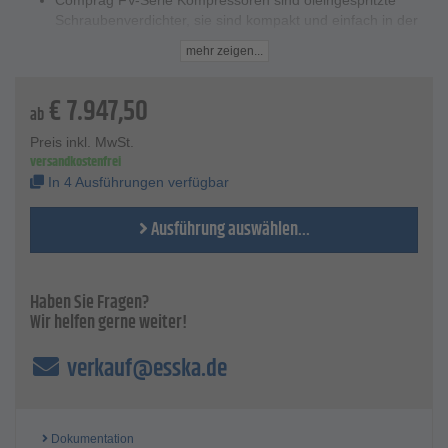
Comprag FV-Serie Kompressoren sind öleingespritzte
Schraubenverdichter, sie sind kompakt und einfach in der
Bedienung. Die Basisversion in platzsparender Ausführung
mehr zeigen...
auf einem Grundrahmen wird ohne Kessel und
Kältetrockner geliefert. Alle weiteren Komponenten der
€
7.947,50
Druckluftanlage können nach Bedarf ausgewählt und
ab
nachgerüstet werden.
Durch die variable Drehzahlregelung wird stehts der
Preis inkl. MwSt.
versandkostenfrei
optimale Druck im Druckluftnetz erzeugt, es fällt kein
Kompressorleerlauf und kein unnötiges Überverdichten an.
In 4 Ausführungen verfügbar
Der Kompressor verfügt über einen modernen,
energieeffizienten Schraubenblock mit einem zeitgemäßen
Ausführung auswählen...
und energieeffizienten Rotorendesign. Die
Mikroprozessorsteuerung sorgt für einen optimalen,
kostengünstigen Kompressorbetrieb. Der Automatikmodus
Haben Sie Fragen?
des Kompressors wird durch die Steuerung v-Log
Wir helfen gerne weiter!
kontrolliert. Sie liefert dem Bediener zudem alle wichtigen
Informationen über den Prozessablauf, wie Betriebsdruck,
verkauf@esska.de
Temperatur des Luft-Öl Gemisches, Prozessdauer etc. Die
professionelle Steuerung ermöglicht es außerdem mehrere
Kompressoren mithilfe der Gruppensteuerungsfunktion zu
steuern, und zudem einen Anschluss an eine
übergeordnete Steuerung oder eine Leitwarte über
Dokumentation