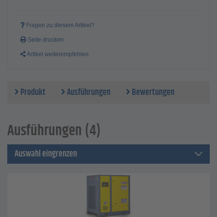
MODBUS. Der Kompressor ist mit einem Qualitätsmotor mit
hohem Effektivitätskoeffizient und Lagern führender
Hersteller ausgestattet. Der Motor hat eine Energiereserve
Fragen zu diesem Artikel?
und einen thermischen Motorschutz. Dank der
Seite drucken
ausgeklügelten Konstruktion aller wichtigen Komponenten
werden interne Druckverluste auf einem Minimum gehalten,
Artikel weiterempfehlen
was zu spürbaren Einsparungen beim
Gesamtenergieverbrauch führt. Durch das effektive
Ölabscheidesystem ist ein geringer Ölanteil in der Druckluft
Produkt
Ausführungen
Bewertungen
von maximal 3 mg/m³ möglich. Alle Filter und Abscheider
sind für die einfache Wartung leicht zu erreichen.
Technische Daten
Ausführungen (4)
max. Betriebsdruck - 5 bis 10 bar
effektive Liefermenge - 4,6 bis 6,5 m³/min
Antriebsleistung - 30 bis 37 kW
Auswahl eingrenzen
Druckluftausgang - 1 1/4"
Nennpannung - 400 V / 3 Ph / 50 Hz
Schalldruckpegel - 72 dB[A]
Abmessungen B x T x H - 1400 x 1000 x 1500 mm
Gewicht - 725 bis 765 kg