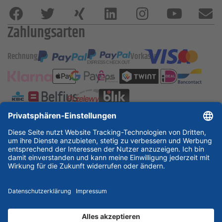
Zahlungsarten
Rechnung
Vorkasse
ESSKA International
new
new
new
Partner & Zertifikate