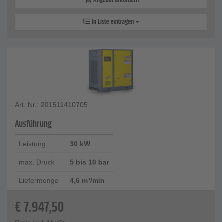
Angebot anfordern
In Liste eintragen
Art. Nr.: 201511410705
Ausführung
Leistung
30 kW
max. Druck
5 bis 10 bar
Liefermenge
4,6 m³/min
€
7.947,50