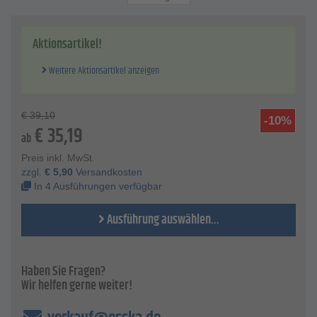
Breite - 6 mm
Bohrung - 22,23 mm
Arbeitshöchstgeschwindigkeit - 80 m/s
Aktionsartikel!
Zulässige Drehzahl - 6600 bis 13300 1/min
VE - 10 Stück
Weitere Aktionsartikel anzeigen
Preis per VE
€
39,10
-10%
€
35,19
ab
Preis inkl. MwSt.
zzgl.
€
5,90
Versandkosten
In 4 Ausführungen verfügbar
Ausführung auswählen...
Haben Sie Fragen?
Wir helfen gerne weiter!