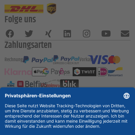
Folge uns
Zahlungsarten
Rechnung
Vorkasse
ESSKA International
new
new
new
Partner & Zertifikate