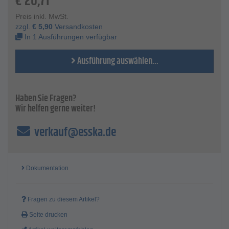
€
20,71
Trägermaterial hochelastisches Polyestervlies
besonders hautfreundlich
Preis inkl. MwSt.
gut luftdurchlässig
zzgl.
€
5,90
Versandkosten
wasserabweisend
In 1 Ausführungen verfügbar
der Polyacrylatkleber wird durch Körperwärme zusätzlich
aktiviert
Ausführung auswählen...
hypoallergen
reizfrei
Technische Daten
Haben Sie Fragen?
6 cm breit, in Abschnitten à 10 cm einzeln eingesiegelt
Wir helfen gerne weiter!
Farbe - weiß
Verpackungsgröße - 50 Stück oder 100 Stück
verkauf@esska.de
Dokumentation
Fragen zu diesem Artikel?
Seite drucken