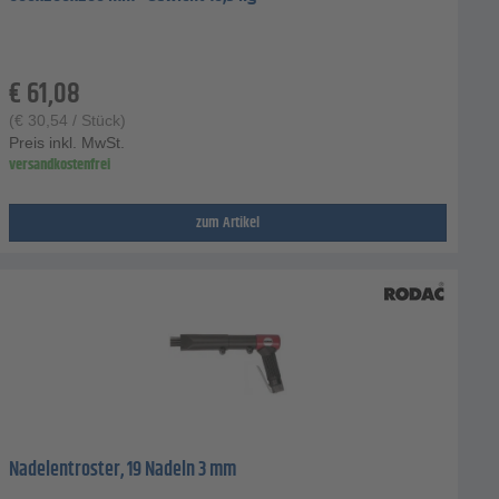
€
61,08
(
€
30,54
/ Stück)
Preis inkl. MwSt.
versandkostenfrei
zum Artikel
Nadelentroster, 19 Nadeln 3 mm