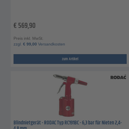
€
569,90
Preis inkl. MwSt.
zzgl.
€
99,00
Versandkosten
zum Artikel
Blindnietgerät - RODAC Typ RC191BC - 6,3 bar für Nieten 2,4-
4,8 mm