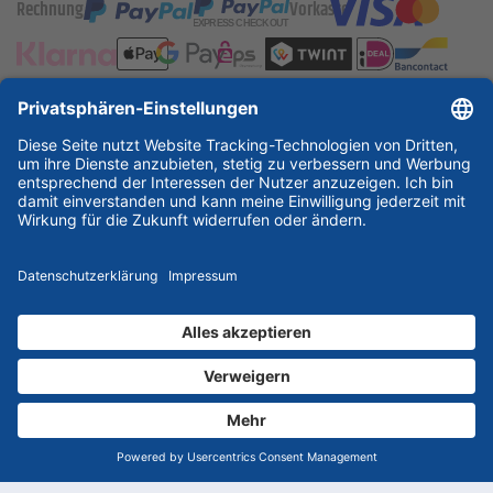
Rechnung
Vorkasse
ESSKA International
new
new
new
Partner & Zertifikate
© 2026 ESSKA.de GmbH. Alle Rechte vorbehalten.