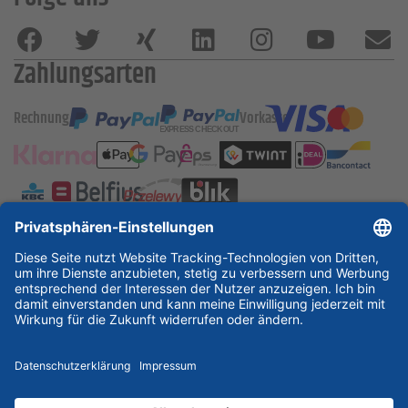
Zahlungsarten
Rechnung
Vorkasse
ESSKA International
new
new
new
Partner & Zertifikate