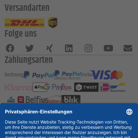
Versandarten
Folge uns
Zahlungsarten
Rechnung
Vorkasse
ESSKA International
new
new
new