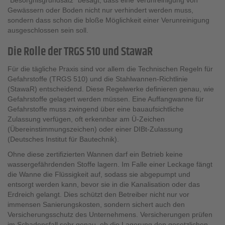
"Besorgnisgrundsatz" besagt, dass eine Verunreinigung von
Gewässern oder Boden nicht nur verhindert werden muss,
sondern dass schon die bloße Möglichkeit einer Verunreinigung
ausgeschlossen sein soll.
Die Rolle der TRGS 510 und StawaR
Für die tägliche Praxis sind vor allem die Technischen Regeln für
Gefahrstoffe (TRGS 510) und die Stahlwannen-Richtlinie
(StawaR) entscheidend. Diese Regelwerke definieren genau, wie
Gefahrstoffe gelagert werden müssen. Eine Auffangwanne für
Gefahrstoffe muss zwingend über eine bauaufsichtliche
Zulassung verfügen, oft erkennbar am Ü-Zeichen
(Übereinstimmungszeichen) oder einer DIBt-Zulassung
(Deutsches Institut für Bautechnik).
Ohne diese zertifizierten Wannen darf ein Betrieb keine
wassergefährdenden Stoffe lagern. Im Falle einer Leckage fängt
die Wanne die Flüssigkeit auf, sodass sie abgepumpt und
entsorgt werden kann, bevor sie in die Kanalisation oder das
Erdreich gelangt. Dies schützt den Betreiber nicht nur vor
immensen Sanierungskosten, sondern sichert auch den
Versicherungsschutz des Unternehmens. Versicherungen prüfen
im Schadensfall sehr genau, ob die Lagerung den gesetzlichen