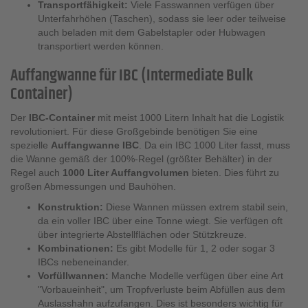
Transportfähigkeit:
Viele Fasswannen verfügen über
Unterfahrhöhen (Taschen), sodass sie leer oder teilweise
auch beladen mit dem Gabelstapler oder Hubwagen
transportiert werden können.
Auffangwanne für IBC (Intermediate Bulk
Container)
Der
IBC-Container
mit meist 1000 Litern Inhalt hat die Logistik
revolutioniert. Für diese Großgebinde benötigen Sie eine
spezielle
Auffangwanne IBC
. Da ein IBC 1000 Liter fasst, muss
die Wanne gemäß der 100%-Regel (größter Behälter) in der
Regel auch
1000 Liter Auffangvolumen
bieten. Dies führt zu
großen Abmessungen und Bauhöhen.
Konstruktion:
Diese Wannen müssen extrem stabil sein,
da ein voller IBC über eine Tonne wiegt. Sie verfügen oft
über integrierte Abstellflächen oder Stützkreuze.
Kombinationen:
Es gibt Modelle für 1, 2 oder sogar 3
IBCs nebeneinander.
Vorfüllwannen:
Manche Modelle verfügen über eine Art
"Vorbaueinheit", um Tropfverluste beim Abfüllen aus dem
Auslasshahn aufzufangen. Dies ist besonders wichtig für