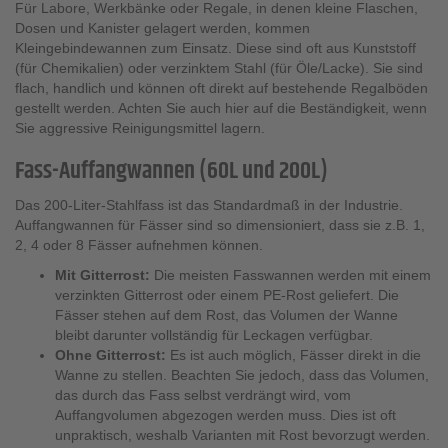
Für Labore, Werkbänke oder Regale, in denen kleine Flaschen,
Dosen und Kanister gelagert werden, kommen
Kleingebindewannen zum Einsatz. Diese sind oft aus Kunststoff
(für Chemikalien) oder verzinktem Stahl (für Öle/Lacke). Sie sind
flach, handlich und können oft direkt auf bestehende Regalböden
gestellt werden. Achten Sie auch hier auf die Beständigkeit, wenn
Sie aggressive Reinigungsmittel lagern.
Fass-Auffangwannen (60L und 200L)
Das 200-Liter-Stahlfass ist das Standardmaß in der Industrie.
Auffangwannen für Fässer sind so dimensioniert, dass sie z.B. 1,
2, 4 oder 8 Fässer aufnehmen können.
Mit Gitterrost:
Die meisten Fasswannen werden mit einem
verzinkten Gitterrost oder einem PE-Rost geliefert. Die
Fässer stehen auf dem Rost, das Volumen der Wanne
bleibt darunter vollständig für Leckagen verfügbar.
Ohne Gitterrost:
Es ist auch möglich, Fässer direkt in die
Wanne zu stellen. Beachten Sie jedoch, dass das Volumen,
das durch das Fass selbst verdrängt wird, vom
Auffangvolumen abgezogen werden muss. Dies ist oft
unpraktisch, weshalb Varianten mit Rost bevorzugt werden.