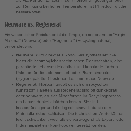
als PE. Für den Einsatz in sehr heißen Umgebungen oder
zur Reinigung bei hohen Temperaturen ist PP jedoch oft die
bessere Wahl.
Neuware vs. Regenerat
Ein wesentlicher Preisfaktor ist die Frage, ob sogenanntes "Virgin
Material" (Neuware) oder "Regenerat" (Recyclingmaterial)
verwendet wird.
Neuware
: Wird direkt aus Rohöl/Gas synthetisiert. Sie
bietet die bestmöglichen technischen Eigenschaften, eine
garantierte Lebensmittelechtheit und konstante Farben.
Paletten für die Lebensmittel- oder Pharmaindustrie
(Hygienepaletten) bestehen fast immer aus Neuware.
Regenerat
: Hierbei handelt es sich um recycelten
Kunststoff. Paletten aus Regenerat sind oft dunkelgrau
oder
schwarz
, da sich Mischfarben im Recyclingprozess
am besten dunkel einfärben lassen. Sie sind
kostengünstiger und ökologisch sinnvoll, da sie den
Materialkreislauf schließen. Die technischen Werte können
leicht schwanken, weshalb sie vorwiegend als Export- oder
Industriepaletten (Non-Food) eingesetzt werden.