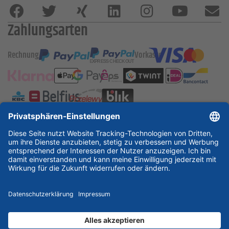
Zahlungsarten
Rechnung
Vorkasse
ESSKA International
new
new
new
Partner & Zertifikate