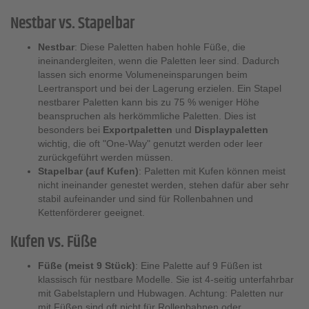
Nestbar vs. Stapelbar
Nestbar
: Diese Paletten haben hohle Füße, die
ineinandergleiten, wenn die Paletten leer sind. Dadurch
lassen sich enorme Volumeneinsparungen beim
Leertransport und bei der Lagerung erzielen. Ein Stapel
nestbarer Paletten kann bis zu 75 % weniger Höhe
beanspruchen als herkömmliche Paletten. Dies ist
besonders bei
Exportpaletten
und
Displaypaletten
wichtig, die oft "One-Way" genutzt werden oder leer
zurückgeführt werden müssen.
Stapelbar (auf Kufen)
: Paletten mit Kufen können meist
nicht ineinander genestet werden, stehen dafür aber sehr
stabil aufeinander und sind für Rollenbahnen und
Kettenförderer geeignet.
Kufen vs. Füße
Füße (meist 9 Stück)
: Eine Palette auf 9 Füßen ist
klassisch für nestbare Modelle. Sie ist 4-seitig unterfahrbar
mit Gabelstaplern und Hubwagen. Achtung: Paletten nur
mit Füßen sind oft nicht für Rollenbahnen oder