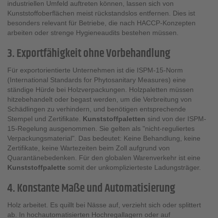
industriellen Umfeld auftreten können, lassen sich von
Kunststoffoberflächen meist rückstandslos entfernen. Dies ist
besonders relevant für Betriebe, die nach HACCP-Konzepten
arbeiten oder strenge Hygieneaudits bestehen müssen.
3. Exportfähigkeit ohne Vorbehandlung
Für exportorientierte Unternehmen ist die ISPM-15-Norm
(International Standards for Phytosanitary Measures) eine
ständige Hürde bei Holzverpackungen. Holzpaletten müssen
hitzebehandelt oder begast werden, um die Verbreitung von
Schädlingen zu verhindern, und benötigen entsprechende
Stempel und Zertifikate.
Kunststoffpaletten
sind von der ISPM-
15-Regelung ausgenommen. Sie gelten als "nicht-reguliertes
Verpackungsmaterial". Das bedeutet: Keine Behandlung, keine
Zertifikate, keine Wartezeiten beim Zoll aufgrund von
Quarantänebedenken. Für den globalen Warenverkehr ist eine
Kunststoffpalette
somit der unkomplizierteste Ladungsträger.
4. Konstante Maße und Automatisierung
Holz arbeitet. Es quillt bei Nässe auf, verzieht sich oder splittert
ab. In hochautomatisierten Hochregallagern oder auf