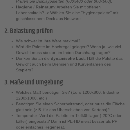
Prüfen Sie Displaypaletten (600x400 oder 800x600).
Hygiene / Reinraum
: Arbeiten Sie mit offenen
Lebensmitteln? ->
Wählen Sie eine "Hygienepalette" mit
geschlossenem Deck aus Neuware.
2. Belastung prüfen
Wie schwer ist Ihre Ware maximal?
Wird die Palette im Hochregal gelagert? Wenn ja, wie viel
Gewicht muss sie dort im freien Durchhang tragen?
Denken Sie an die
dynamische Last
: Hält die Palette das
Gewicht auch beim Bremsen und Kurvenfahren des
Staplers?
3. Maße und Umgebung
Welches Maß benötigen Sie? (Euro 1200x800, Industrie
1200x1000, etc.)
Benötigen Sie einen Sicherheitsrand, oder muss die Fläche
glatt sein (z.B. für das Überschieben von Kartons)?
Temperatur: Wird die Palette im Tiefkühllager (-20°C oder
kälter) eingesetzt? Dann ist PE-HD meist besser als PP
oder einfaches Regenerat.