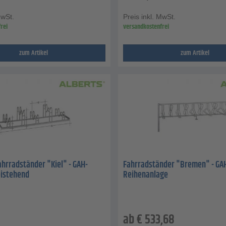
MwSt.
Preis inkl. MwSt.
rei
versandkostenfrei
zum Artikel
zum Artikel
hrradständer "Kiel" - GAH-
Fahrradständer "Bremen" - GAH
reistehend
Reihenanlage
ab
€
533,68