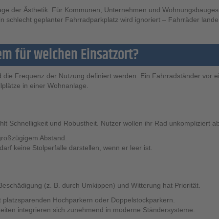
 Frage der Ästhetik. Für Kommunen, Unternehmen und Wohnungsbaugesell
Ein schlecht geplanter Fahrradparkplatz wird ignoriert – Fahrräder la
em für welchen Einsatzort?
und die Frequenz der Nutzung definiert werden. Ein Fahrradständer v
lplätze in einer Wohnanlage.
lt Schnelligkeit und Robustheit. Nutzer wollen ihr Rad unkompliziert a
 großzügigem Abstand.
 keine Stolperfalle darstellen, wenn er leer ist.
Beschädigung (z. B. durch Umkippen) und Witterung hat Priorität.
 platzsparenden Hochparkern oder Doppelstockparkern.
keiten integrieren sich zunehmend in moderne Ständersysteme.