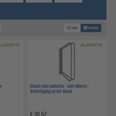
Liste
Kacheln
h-
Einzel-Fahrradhalter - GAH-Alberts -
Befestigung an der Wand
€
30,62