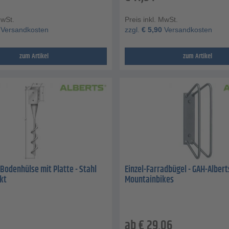
MwSt.
Preis inkl. MwSt.
Versandkosten
zzgl.
€
5,90
Versandkosten
zum Artikel
zum Artikel
Bodenhülse mit Platte - Stahl
Einzel-Farradbügel - GAH-Alberts
kt
Mountainbikes
ab
€
29,06