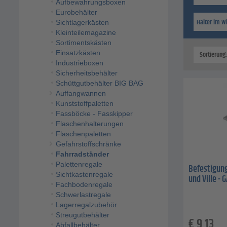
Aufbewahrungsboxen
Eurobehälter
Halter im W
Sichtlagerkästen
Kleinteilemagazine
Sortimentskästen
Einsatzkästen
Sortierung
Industrieboxen
Sicherheitsbehälter
Schüttgutbehälter BIG BAG
Auffangwannen
Kunststoffpaletten
Fassböcke - Fasskipper
Flaschenhalterungen
Flaschenpaletten
Gefahrstoffschränke
Fahrradständer
Palettenregale
Befestigung
Sichtkastenregale
und Ville - 
Fachbodenregale
Schwerlastregale
Lagerregalzubehör
Streugutbehälter
€
9,13
Abfallbehälter