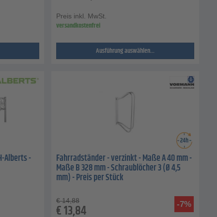
Preis inkl. MwSt.
versandkostenfrei
Ausführung auswählen...
-Alberts -
Fahrradständer - verzinkt - Maße A 40 mm -
Maße B 328 mm - Schraublöcher 3 (Ø 4,5
mm) - Preis per Stück
€
14,88
-7%
€
13,84