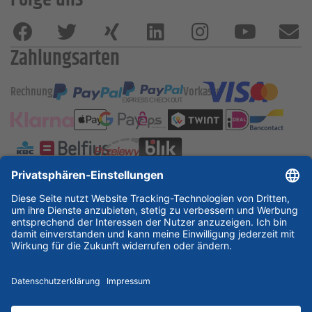
Zahlungsarten
Rechnung
Vorkasse
ESSKA International
new
new
new
Partner & Zertifikate