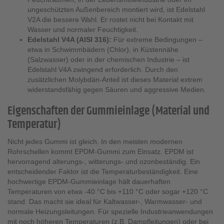
ungeschützten Außenbereich montiert wird, ist Edelstahl
V2A die bessere Wahl. Er rostet nicht bei Kontakt mit
Wasser und normaler Feuchtigkeit.
Edelstahl V4A (AISI 316):
Für extreme Bedingungen –
etwa in Schwimmbädern (Chlor), in Küstennähe
(Salzwasser) oder in der chemischen Industrie – ist
Edelstahl V4A zwingend erforderlich. Durch den
zusätzlichen Molybdän-Anteil ist dieses Material extrem
widerstandsfähig gegen Säuren und aggressive Medien.
Eigenschaften der Gummieinlage (Material und
Temperatur)
Nicht jedes Gummi ist gleich. In den meisten modernen
Rohrschellen kommt EPDM-Gummi zum Einsatz. EPDM ist
hervorragend alterungs-, witterungs- und ozonbeständig. Ein
entscheidender Faktor ist die Temperaturbeständigkeit. Eine
hochwertige EPDM-Gummieinlage hält dauerhaften
Temperaturen von etwa -40 °C bis +110 °C oder sogar +120 °C
stand. Das macht sie ideal für Kaltwasser-, Warmwasser- und
normale Heizungsleitungen. Für spezielle Industrieanwendungen
mit noch höheren Temperaturen (z.B. Dampfleitungen) oder bei