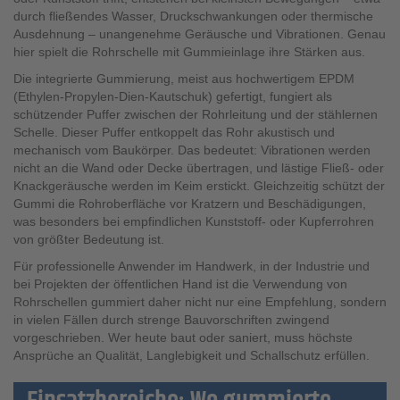
durch fließendes Wasser, Druckschwankungen oder thermische
Ausdehnung – unangenehme Geräusche und Vibrationen. Genau
hier spielt die Rohrschelle mit Gummieinlage ihre Stärken aus.
Die integrierte Gummierung, meist aus hochwertigem EPDM
(Ethylen-Propylen-Dien-Kautschuk) gefertigt, fungiert als
schützender Puffer zwischen der Rohrleitung und der stählernen
Schelle. Dieser Puffer entkoppelt das Rohr akustisch und
mechanisch vom Baukörper. Das bedeutet: Vibrationen werden
nicht an die Wand oder Decke übertragen, und lästige Fließ- oder
Knackgeräusche werden im Keim erstickt. Gleichzeitig schützt der
Gummi die Rohroberfläche vor Kratzern und Beschädigungen,
was besonders bei empfindlichen Kunststoff- oder Kupferrohren
von größter Bedeutung ist.
Für professionelle Anwender im Handwerk, in der Industrie und
bei Projekten der öffentlichen Hand ist die Verwendung von
Rohrschellen gummiert daher nicht nur eine Empfehlung, sondern
in vielen Fällen durch strenge Bauvorschriften zwingend
vorgeschrieben. Wer heute baut oder saniert, muss höchste
Ansprüche an Qualität, Langlebigkeit und Schallschutz erfüllen.