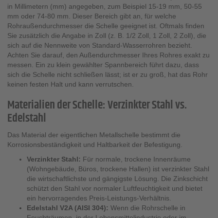
in Millimetern (mm) angegeben, zum Beispiel 15-19 mm, 50-55
mm oder 74-80 mm. Dieser Bereich gibt an, für welche
Rohraußendurchmesser die Schelle geeignet ist. Oftmals finden
Sie zusätzlich die Angabe in Zoll (z. B. 1/2 Zoll, 1 Zoll, 2 Zoll), die
sich auf die Nennweite von Standard-Wasserrohren bezieht.
Achten Sie darauf, den Außendurchmesser Ihres Rohres exakt zu
messen. Ein zu klein gewählter Spannbereich führt dazu, dass
sich die Schelle nicht schließen lässt; ist er zu groß, hat das Rohr
keinen festen Halt und kann verrutschen.
Materialien der Schelle: Verzinkter Stahl vs.
Edelstahl
Das Material der eigentlichen Metallschelle bestimmt die
Korrosionsbeständigkeit und Haltbarkeit der Befestigung.
Verzinkter Stahl:
Für normale, trockene Innenräume
(Wohngebäude, Büros, trockene Hallen) ist verzinkter Stahl
die wirtschaftlichste und gängigste Lösung. Die Zinkschicht
schützt den Stahl vor normaler Luftfeuchtigkeit und bietet
ein hervorragendes Preis-Leistungs-Verhältnis.
Edelstahl V2A (AISI 304):
Wenn die Rohrschelle in
Feuchträumen, in der Lebensmittelindustrie oder im