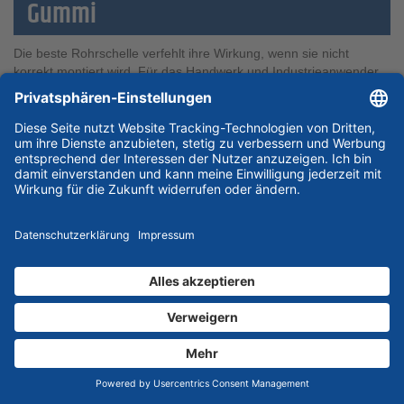
Gummi
Die beste Rohrschelle verfehlt ihre Wirkung, wenn sie nicht
korrekt montiert wird. Für das Handwerk und Industrieanwender
sind folgende Schritte für eine sichere Befestigung essenziell:
Untergrund prüfen und bohren:
Zunächst muss der
Untergrund (Beton, Ziegel, Holz) geprüft und das passende
Bohrloch gesetzt werden. Die Wahl des richtigen Dübels ist
entscheidend für die spätere Traglast.
Stockschraube eindrehen:
In den Dübel wird eine
Stockschraube (eine Schraube mit Holzgewinde auf der
einen und metrischem Gewinde auf der anderen Seite)
eingedreht. Alternativ kann bei Schienensystemen ein
Gewindestift oder Gewindestab verwendet werden.
Schelle aufschrauben:
Die Rohrschelle wird mit ihrer
Anschlussmutter (z.B. M8 oder M10) auf das metrische
Gewinde der Stockschraube aufgedreht. Hier lässt sich der
Abstand des Rohres zur Wand noch durch tieferes oder
weniger tiefes Aufdrehen feinjustieren.
Rohr einlegen:
Die Schelle wird geöffnet (bei zweiteiligen
Schellen werden die Schrauben gelöst, bei Gelenkschellen