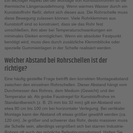
Ein wichtiger Aspekt bei der Montage von Kunststoffrohren ist die
thermische Längenausdehnung. Wenn warmes Wasser durch ein
Kunststoffrohr fließt, dehnt sich dieses aus. Die Rohrschelle muss
diese Bewegung zulassen können. Viele Rohrklemmen aus
Kunststoff sind so konstruiert, dass sie das Rohr fest
umschließen, ihm aber bei Temperaturschwankungen ein
minimales Gleiten ermöglichen. Wenn ein absoluter Festpunkt
benötigt wird, muss dies durch zusätzliche Klemmblöcke oder
spezielle Gummieinlagen in der Schelle realisiert werden.
Welcher Abstand bei Rohrschellen ist der
richtige?
Eine häufig gestellte Frage betrifft den korrekten Montageabstand
zwischen den einzelnen Rohrschellen. Dieser Abstand hängt vom
Durchmesser des Rohres, dem Medium (Gewicht) und der
Temperatur ab. Als grobe Faustregel für Kunststoffrohre im
Standardbereich (z. B. 25 mm bis 32 mm) gilt ein Abstand von
etwa 80 cm bis 100 cm bei horizontaler Verlegung. Bei vertikaler
Montage kann der Abstand oft etwas größer gewählt werden (ca.
120 cm). Je größer und schwerer das Rohr, desto massiver muss
die Schelle sein, allerdings vergrößert sich bei starren Industrie-
Rohren oft auch der mögliche Befestigungsabstand. Halten Sie