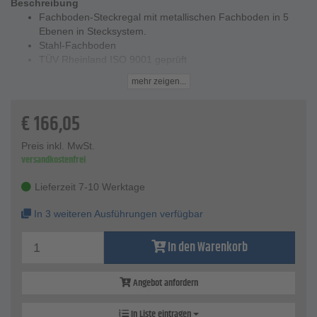
Beschreibung
Fachboden-Steckregal mit metallischen Fachboden in 5
Ebenen in Stecksystem.
Stahl-Fachboden
TÜV Rheinland ISO 9001 geprüft
Pulverbeschichtung Epoxi Polyester ISO 2409 zertifiziert
mehr zeigen...
5 Jahre Simonrack- Garantie
Qualitätsregal mit vormontierten Aussteifung durch
€
166,05
Traversen.
Schraubenlose Steckmontage schneller Aufbau in 9
Minuten.
Preis inkl. MwSt.
versandkostenfrei
Technische Daten
Maße - 2000 x 1000 x 400 mm
Lieferzeit 7-10 Werktage
Traglast pro Ebene - 180 kg
Feldlast - 900 kg
In 3 weiteren Ausführungen verfügbar
Stahl-Dicke - 2 mm
In den Warenkorb
Angebot anfordern
In Liste eintragen