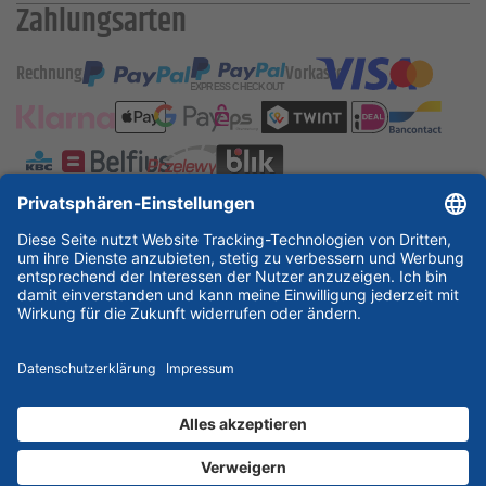
Zahlungsarten
Rechnung
Vorkasse
ESSKA International
new
new
new
Partner & Zertifikate