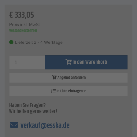
in Position und gewährleistet einen korrekten Schnitt
€
333,05
die 21 mm starke und wasserfest verleimte Holzplatte
enthält einen eingefrästen Tragegriff und ermöglicht so den
komfortablen Transport
Preis inkl. MwSt.
versandkostenfrei
zusätzlich dient die Holzplatte Transportsicherung für das
Schneidrad
Lieferzeit 2 - 4 Werktage
Technische Daten
Schnittlänge - 860 mm
Diagonalschnittlänge - 603 x 603 mm
In den Warenkorb
Durchmesser Schneiderad - 20 mm
Führungsschiene - höhenverstellbar von 4 bis 20 mm
Stärke Holzplatte - 21 mm und wasserfest verleimt
Angebot anfordern
Material Schneiderad - Hartmetall
Material Sockel - Gummi
In Liste eintragen
Haben Sie Fragen?
Wir helfen gerne weiter!
verkauf@esska.de