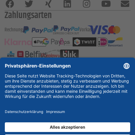
Zahlungsarten
Rechnung
Vorkasse
ESSKA International
new
new
new
Partner & Zertifikate