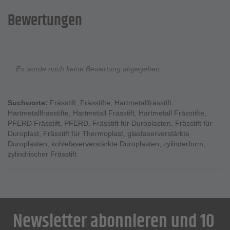
Bewertungen
Es wurde noch keine Bewertung abgegeben
Suchworte:
Frässtift
,
Frässtifte
,
Hartmetallfrässtift
,
Hartmetallfrässtifte
,
Hartmetall Frässtift
,
Hartmetall Frässtifte
,
PFERD Frässtift
,
PFERD
,
Frässtift für Duroplasten
,
Frässtift für
Duroplast
,
Frässtift für Thermoplast
,
glasfaserverstärkte
Duroplasten
,
kohlefaserverstärkte Duroplasten
,
zylinderform
,
zylindrischer Frässtift
Newsletter abonnieren und 10