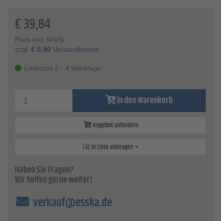
Technische Daten
€
39,84
Material - Hartmetall
Zahnung - PLAST
Preis inkl. MwSt.
Form - Zylinderform
zzgl.
€
5,90
Versandkosten
Schaftdurchmesser - 6 mm
Gesamtlänge - 65 mm
Lieferzeit 2 - 4 Werktage
Frässtift-Ø x Länge - 6 x 25 mm
In den Warenkorb
Angebot anfordern
In Liste eintragen
Haben Sie Fragen?
Wir helfen gerne weiter!
verkauf@esska.de