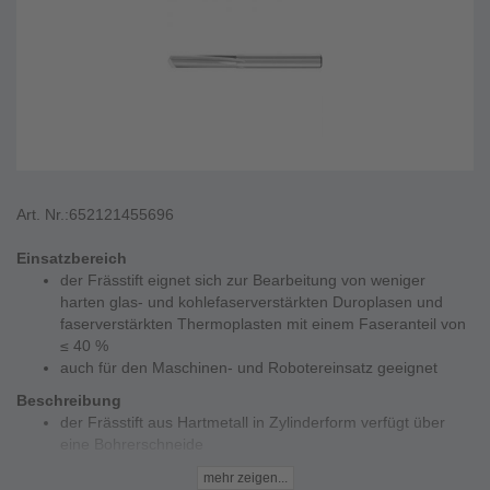
Art. Nr.:
652121455696
Einsatzbereich
der Frässtift eignet sich zur Bearbeitung von weniger
harten glas- und kohlefaserverstärkten Duroplasen und
faserverstärkten Thermoplasten mit einem Faseranteil von
≤ 40 %
auch für den Maschinen- und Robotereinsatz geeignet
Beschreibung
der Frässtift aus Hartmetall in Zylinderform verfügt über
eine Bohrerschneide
durch die Spezialzahnung PLAST wird die Delamination
mehr zeigen...
und die Ausfransung minimiert