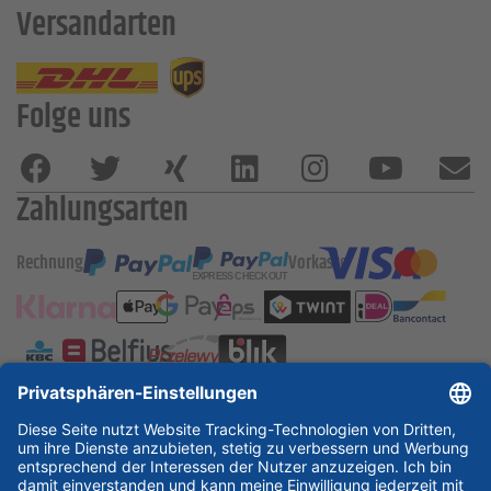
Versandarten
Folge uns
Zahlungsarten
Rechnung
Vorkasse
ESSKA International
new
new
new