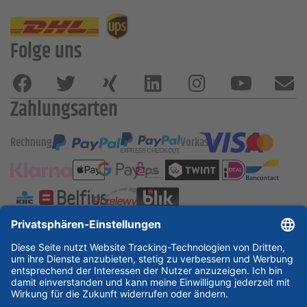
Folge uns
Zahlungsarten
Rechnung
Vorkasse
ESSKA International
new
new
new