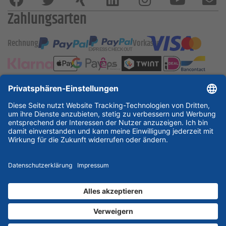
Zahlungsarten
Rechnung
Vorkasse
ESSKA International
new
new
new
Partner & Zertifikate